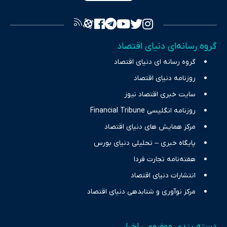
فراهم کرده و می‌کوشد با تفکیک حقایق مستند از ادعاهای بی‌اساس،
تصویری شفاف از واقعیت‌های اقتصادی ارائه دهد. ما در اکوایران با
تمرکز بر منافع اقتصاد رقابتی و آزادی انتخاب، راهکارهای چیرگی بر
گروه رسانه‌ای دنیای اقتصاد
چالش‌های فقر و بیکاری را جست‌وجو کرده و در کنار تحلیل آمارها،
گروه رسانه ای دنیای اقتصاد
نیازهای خبری مخاطبان در حوزه‌های اثرگذار بر اقتصاد را با رویکردی
حرفه‌ای و روزآمد پوشش می‌دهیم.
روزنامه دنیای اقتصاد
سایت خبری اقتصاد نیوز
روزنامه انگلیسی Financial Tribune
مرکز همایش های دنیای اقتصاد
پایگاه خبری – تحلیلی دنیای بورس
هفته‌نامه تجارت فردا
انتشارات دنیای اقتصاد
مرکز نوآوری و شتابدهی دنیای اقتصاد
دسته بندی موضوعی اخبار