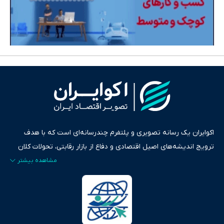
اکوایران یک رسانه تصویری و پلتفرم چندرسانه‌ای است که با هدف
ترویج اندیشه‌های اصیل اقتصادی و دفاع از بازار رقابتی، تحولات کلان
ایران و جهان را در قالب‌های ویدیو، پادکست، متن و گزارش‌های تحلیلی
پایش می‌کند. این رسانه به عنوان منبعی دقیق و قابل اعتماد، فراتر از
اطلاع‌رسانی صرف، به تبیین سیاست‌ها و کارکردهای بازارهای مالی،
سرمایه‌گذاری، تجارت و حوزه‌های نوظهور می‌پردازد. اکوایران با پایبندی
به اصول «انصاف، امانت و صداقت»، بستری برای انعکاس آراء متنوع