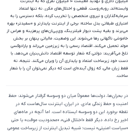
میلیون دلاری و تهدید معیشت ۱۰ میلیون نفری که به اینترنت
وابسته‌اند، روبه‌روست. قطعی و اختلال‌های مکرر، نه تنها اعتماد
سرمایه‌گذاران و نیروی متخصص را تخریب کرده، بلکه دسترسی را به
امتیازی طبقاتی بدل ساخته: برخی از اینترنت پایدارتر و «سفیدتر» بهره
می‌برند و بقیه پشت دیوار فیلترینگ، وی‌پی‌ان‌های پرهزینه و هراس از
خاموشی ناگهانی رها می‌شوند. این وضعیت، مالیاتی پنهان بر بخش
مولد تحمیل می‌کند، اقتصاد رسمی را به زیرزمین می‌راند و پارادوکسی
تلخ می‌آفریند: دولتی که شعار توسعه اقتصاد دانش‌بنیان می‌دهد، با
دست خود زیرساخت اعتماد و پایداری آن را ویران می‌کند. نتیجه، نه
فقط زیان مالی، که زوال آینده‌ای است که دیگر نمی‌توان آن را با شعار
ساخت.
در بحران‌ها، دولت‌ها معمولاً میان دو وسوسه گرفتار می‌شوند: حفظ
امنیت و حفظ زندگی عادی. در ایران، اینترنت سال‌هاست که در
نقطه برخورد این دو وسوسه ایستاده است. اما آنچه در ماه‌های
اخیر رخ داده، دیگر فقط «اختلال فنی»، «محدودیت موقت» یا حتی
«سیاست امنیتی» نیست؛ شبیه تبدیل اینترنت از زیرساخت عمومی