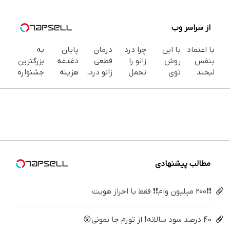
از سراسر وب
با اعتماد
با این
چرا درد
درمان
پایان
به
بنفس
روش
زانو را
قطعی
دغدغه
بزرگترین
لبخند
توی
تحمل
زانو درد،
هزینه
جشنواره
بزن (ژل
خونه،سفیدی
می‌کنی؟
بدون
های
ایمپلنت
سفیدکننده
و زیبایی
خیلی
دارو،
دندان
تهران سر
دندان40%تخفیف)
دندوناتو
ساده
بدون
پزشکی با
بزنید ! |
برگردون
درمنزل
تزریق،
پک
فقط ۲۵
(40%off)
درمانش
بدون
سفید
میلیون !
کن
جراحی!
کننده
(پرسش‌نامه)
خانگی
مطالب پیشنهادی
❗❗200 میلیون وام❗❗ فقط با احراز هویت
40 درصد سود سالانه❗ از تورم جا نمونی😲