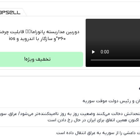
دوربین مداربسته پانوراما👈🏻 قابلیت چر
360°و سازگار با اندروید و ios
تلگرام
واتساپ
تخفیف ویژه!
فیسبوک
ایکس
تان و رئیس دولت موقت سوریه
متحدانش دخالت می‌کنند وضعیت روز به روز ناامیدکننده‌تر می‌شود/ عراق، سور
 اکنون همین اتفاق برای ایران در حال رخ دادن است