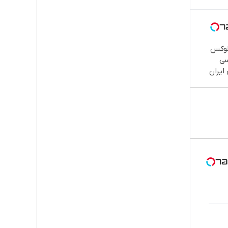
IM L لوکس
سی
 ایران