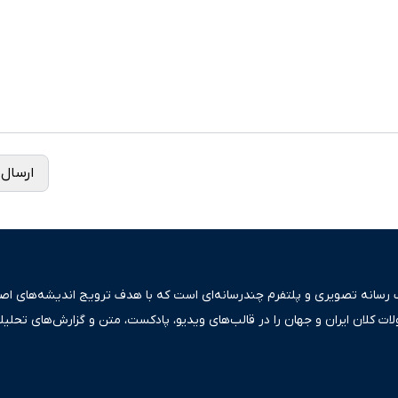
ارسال 
ک رسانه تصویری و پلتفرم چندرسانه‌ای است که با هدف ترویج اندیشه‌های اصیل
ولات کلان ایران و جهان را در قالب‌های ویدیو، پادکست، متن و گزارش‌های تحلیل
بعی دقیق و قابل اعتماد، فراتر از اطلاع‌رسانی صرف، به تبیین سیاست‌ها و کارک
ری، تجارت و حوزه‌های نوظهور می‌پردازد. اکوایران با پایبندی به اصول «انصاف
س آراء متنوع فراهم کرده و می‌کوشد با تفکیک حقایق مستند از ادعاهای بی‌اس