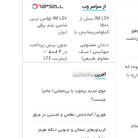
از سراسر وب
IM LS9 بیش از
IM LS7 لوکس ترین
1500
شاسی بلند برقی
وفق
کیلومترپیمایش با
ایران
نایت شیمیایی غوطه شرقی (متعلق به سال ۲۰۱۳) را بازداشت
یکبار شارژ
دندان مصنوعی
بدون پیش پرداخت
سوئیسی | سبک،
در 4 قسط ✅
مقاوم، طبیعی!
اینترنت LTE
ویزیت
پیشگامان + سیم
وه» که
رایگان+پرداخت
کارت رایگان
آخرین
پربازدیدترین
زه با
اقساطی😍
موج جدید برخورد با بی‌حجابی/ ماجرا
چیست؟
فوری/ آماده‌باش نظامی و امنیتی در عراق
هزار و ۳۰۰ تا یک هزار و ۷۲۹ تن اعلام
کریدورهای شمالی و جنوبی تنگه هرمز