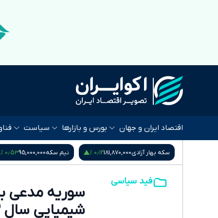
اقتصاد ایران و جهان
بورس و بازارها
سیاست
فناو
۰٫۵۳ %
۰٫۱۲ %
۰٫۵۴ %
185
سکه بهار آزادی
181,870,000
نیم سکه
95,000,000
فید سیاسی
سوریه مدعی با
شیمیایی سال ۲۰۱۳ شد