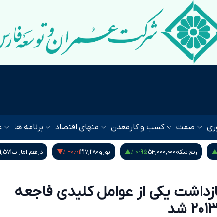
ری
صمت
کسب و کار
معدن
منهای اقتصاد
برنامه ها
ع
‎−۰٫۰۱ %
۰٫۹۵ %
ربع سکه
53,000,000
یورو
217,280
درهم امارات
1,571
زداشت یکی از عوامل کلیدی فاجعه