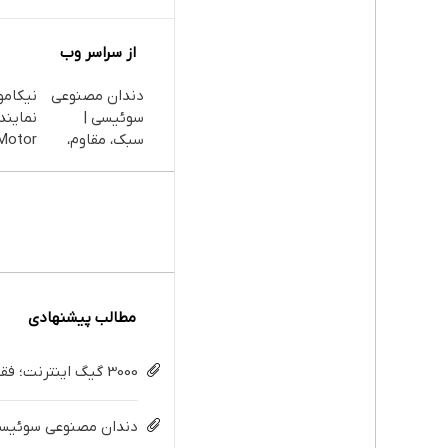
از سراسر وب
دندان مصنوعی
نیکامو
سوئیسی |
سبک، مقاوم،
طبیعی! ویزیت
رایگان+پرداخت
ایران
اقساطی😍
مطالب پیشنهادی
3000 گیگ اینترنت؛ فقط ماهی 100 هزار تومان
دندان مصنوعی سوئیسی: