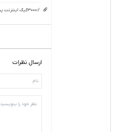
☄️3000گیگ اینترنت پرسرعت 6 ماههه فقط ماهی 100هزارتومان!!
ارسال نظرات