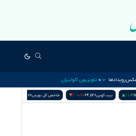
کس
رویدادها
تلویزیون اکوایــران
۰٫۰۰ %
‎−۰٫۶۰ %
۱٫۱۴ %
5
بیت کوین
64,528
شاخص کل بورس
5,407,901.78