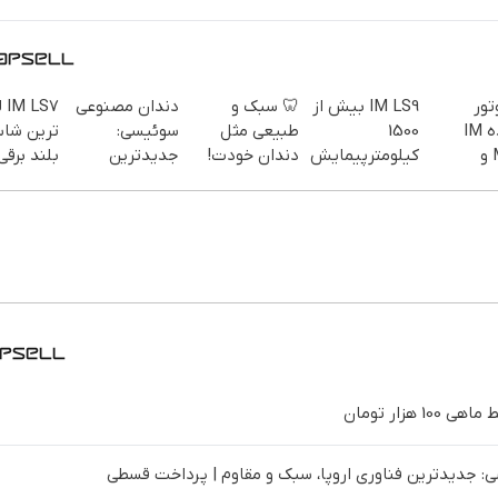
تور
IM LS9 بیش از
🦷 سبک و
دندان مصنوعی
S7
نماینده IM
1500
طبیعی مثل
سوئیسی:
ترین شا
Motor و
کیلومترپیمایش
دندان خودت!
جدیدترین
بلند برقی
Lynk&Co در
با یکبار شارژ
نصب آسان و
فناوری اروپا،
پرداخت
سبک و مقاوم |
اقساطی 💳 📍
پرداخت قسطی
تهران
 جدیدترین فناوری اروپا، سبک و مقاوم | پرداخت قسطی