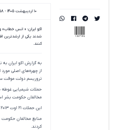
۱۰ اردیبهشت ۱۴۰۵ - ۰۰:۵۸
132795
اکو ایران: « انس خطاب» و
کنند.
به گزارش اکو ایران به ن
از چهره‌های اصلی مورد ا
تروریسم دولت موقت سوری
حملات شیمیایی غوطه مج
مخالفان حکومت بشر اسد
این حملات ۲۱ اوت ۲۰۱۳ (۳۰ مرداد ۱۳۹۲)در منطقه غوطه در استان ریف دمشق انجام شد.
کردند.