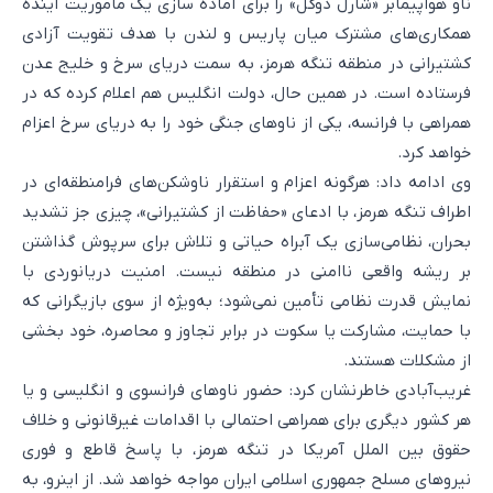
ناو هواپیمابر «شارل دوگل» را برای آماده سازی یک ماموریت آینده
همکاری‌های مشترک میان پاریس و لندن با هدف تقویت آزادی
کشتیرانی در منطقه تنگه هرمز، به سمت دریای سرخ و خلیج عدن
فرستاده است. در همین حال، دولت انگلیس هم اعلام کرده که در
همراهی با فرانسه، یکی از ناوهای جنگی خود را به دریای سرخ اعزام
خواهد کرد.
وی ادامه داد: هرگونه اعزام و استقرار ناوشکن‌های فرامنطقه‌ای در
اطراف تنگه هرمز، با ادعای «حفاظت از کشتیرانی»، چیزی جز تشدید
بحران، نظامی‌سازی یک آبراه حیاتی و تلاش برای سرپوش گذاشتن
بر ریشه واقعی ناامنی در منطقه نیست. امنیت دریانوردی با
نمایش قدرت نظامی تأمین نمی‌شود؛ به‌ویژه از سوی بازیگرانی که
با حمایت، مشارکت یا سکوت در برابر تجاوز و محاصره، خود بخشی
از مشکلات هستند.
غریب‌آبادی خاطرنشان کرد: حضور ناوهای فرانسوی و انگلیسی و یا
هر کشور دیگری برای همراهی احتمالی با اقدامات غیرقانونی و خلاف
حقوق بین الملل آمریکا در تنگه هرمز، با پاسخ قاطع و فوری
نیروهای مسلح جمهوری اسلامی ایران مواجه خواهد شد. از اینرو، به