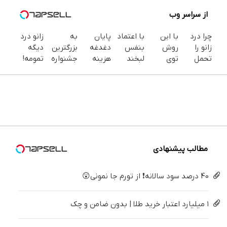
از سراسر وب
چرا درد
با این
با اعتماد
پایان
به
زانو درد
زانو را
روش
بنفس
دغدغه
بزرگترین
دیگه
تحمل
توی
لبخند
هزینه
جشنواره
تمومه!
می‌کنی؟
خونه،سفیدی
بزن (ژل
های
ایمپلنت
در خانه
خیلی
و زیبایی
سفیدکننده
دندان
تهران سر
درمانش
ساده
دندوناتو
دندان40%تخفیف)
پزشکی با
بزنید ! |
کن ◀
درمنزل
برگردون
پک
فقط ۲۵
پرسش‌نامه
درمانش
(40%off)
سفید
میلیون !
▶
کن
کننده
خانگی
مطالب پیشنهادی
40 درصد سود سالانه❗ از تورم جا نمونی😲
۱ میلیارد اعتبار خرید طلا | بدون ضامن و چک