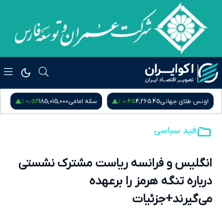
۰٫۵۴ %
۰٫۴۵ %
اونس طلای جهانی
4,265.45
سکه امامی
185,015,000
س
فید سیاسی
انگلیس و فرانسه ریاست مشترک نشستی
درباره تنگه هرمز را برعهده
می‌گیرند+جزئیات