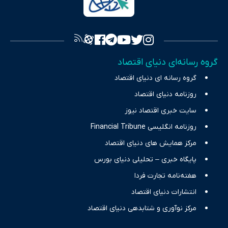
به اصول «انصاف، امانت و صداقت»، بستری برای انعکاس آراء متنوع
فراهم کرده و می‌کوشد با تفکیک حقایق مستند از ادعاهای بی‌اساس،
تصویری شفاف از واقعیت‌های اقتصادی ارائه دهد. ما در اکوایران با
تمرکز بر منافع اقتصاد رقابتی و آزادی انتخاب، راهکارهای چیرگی بر
گروه رسانه‌ای دنیای اقتصاد
چالش‌های فقر و بیکاری را جست‌وجو کرده و در کنار تحلیل آمارها،
گروه رسانه ای دنیای اقتصاد
نیازهای خبری مخاطبان در حوزه‌های اثرگذار بر اقتصاد را با رویکردی
حرفه‌ای و روزآمد پوشش می‌دهیم.
روزنامه دنیای اقتصاد
سایت خبری اقتصاد نیوز
روزنامه انگلیسی Financial Tribune
مرکز همایش های دنیای اقتصاد
پایگاه خبری – تحلیلی دنیای بورس
هفته‌نامه تجارت فردا
انتشارات دنیای اقتصاد
مرکز نوآوری و شتابدهی دنیای اقتصاد