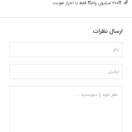
❗❗200 میلیون وام❗❗ فقط با احراز هویت
ارسال نظرات