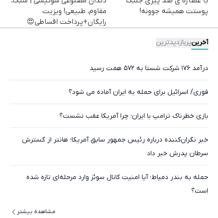
با عصاره ی ضد پیری جلبک
دندان مصنوعی سوئیسی | سبک،
پوستت همیشه جوونه!
مقاوم، طبیعی! ویزیت
رایگان+پرداخت اقساطی😍
آخرین
پربازدیدترین
درآمد ۱۷۶ شرکت شستا به ۵۷۲ همت رسید
فوری/ اسرائیل برای حمله به ایران آماده می شود؟
بازی خطرناک ترامپ با ایران؛ چرا آمریکا عقب نشست؟
خبر نگران‌کننده درباره رئیس جمهور سابق آمریکا؛ هانتر از گسترش
سرطان پدرش خبر داد
حمله به بندر دمیاط؛ آیا امنیت کانال سوئز وارد مرحله‌ای تازه شده
است؟
مشاهده بیشتر