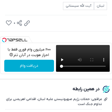
لبنان
آیت الله سیستانی
0
200 میلیون وام فوری فقط با
احراز هویت در آبان تتر😍
تلگرام
دریافت وام
واتساپ
فیسبوک
در همین رابطه
ایکس
عراقچی: حملات رژیم صهیونیستی علیه لبنان، اقدامی اهریمنی برای
تداوم جنگ است