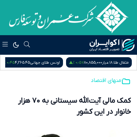
۰٫۵۴ %
۰٫۴۵ %
اونس طلای جهانی
4,265.45
سکه امامی
185,015,000
س
منهای اقتصاد
کمک مالی آیت‌الله سیستانی به ۷۰ هزار
خانوار در این کشور