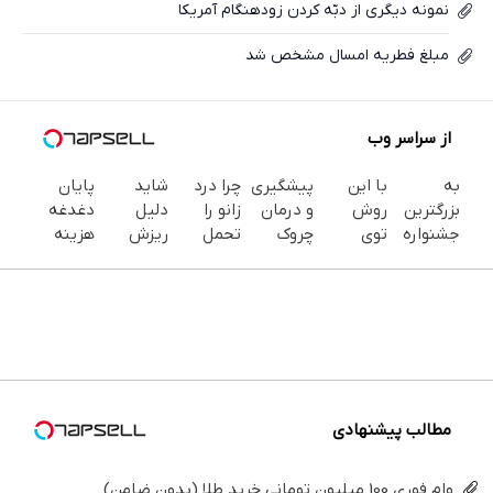
نمونه دیگری از دبّه کردن زودهنگام آمریکا
مبلغ فطریه امسال مشخص شد
از سراسر وب
به
با این
پیشگیری
چرا درد
شاید
پایان
بزرگترین
روش
و درمان
زانو را
دلیل
دغدغه
جشنواره
توی
چروک
تحمل
ریزش
هزینه
ایمپلنت
خونه،سفیدی
های
می‌کنی؟
موهات
های
تهران سر
و زیبایی
پوستی با
خیلی
اصلاً
دندان
بزنید ! |
دندوناتو
این
ساده
چیزی
پزشکی با
فقط ۲۵
برگردون
روش
درمنزل
نباشه که
پک
میلیون !
(40%off)
امن
درمانش
فکر
سفید
کن
میکنی.
کننده
خانگی
مطالب پیشنهادی
وام فوری 100 میلیون تومانی خرید طلا (بدون ضامن)