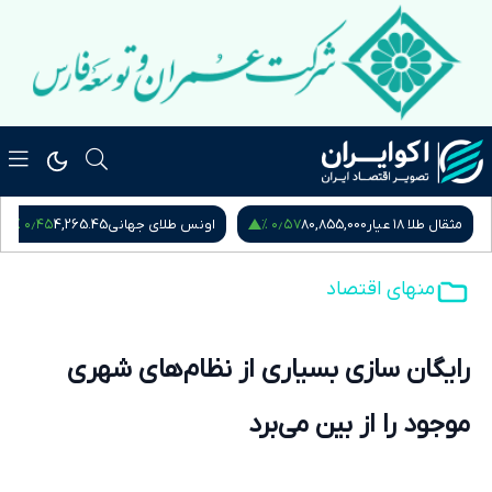
۰٫۵۴ %
۰٫۴۵ %
اونس طلای جهانی
4,265.45
سکه امامی
185,015,000
س
منهای اقتصاد
رایگان سازی بسیاری از نظام‌های شهری
موجود را از بین می‌برد