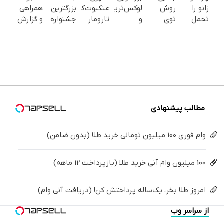
زانو را
روش
لوکس‌ترین
عنکبوت‌‌کش
بزرگترین
همراهی
تحمل
توی
و
تارومار
جشنواره
و گزارش
می‌کنی؟
خونه،سفیدی
قوی‌ترین
ازبین‌برنده
ایمپلنت
عملکرد
خیلی
و زیبایی
شاسی
انواع
تهران سر
گروه
ساده
دندوناتو
بلند
عنکبوت
بزنید ! |
اسنپ در
درمنزل
برگردون
EREV در
فقط ۲۵
۱۴۰۴
درمانش
(40%off)
در ایران
میلیون !
کن
رونمایی
شد
مطالب پیشنهادی
وام فوری 100 میلیون تومانی خرید طلا (بدون ضامن)
100 میلیون وام آنی خرید طلا (بازپرداخت 12 ماهه)
امروز طلا بخر، یک‌ساله پرداختش کن! (دریافت آنی وام)
از سراسر وب