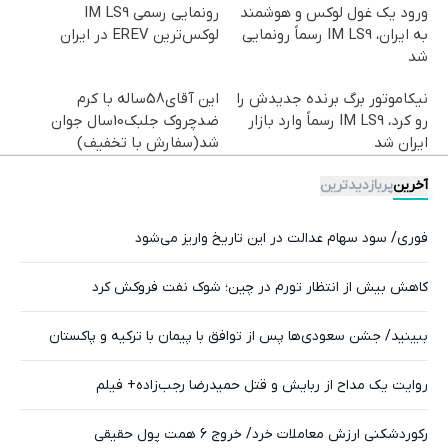
ورود یک غول لوکس و هوشمند
رونمایی رسمی IM LS9
به ایران، IM LS9 رسماً رونمایی
لوکس‌ترین EREV در ایران
شد
نیکاموتور برگ برنده جدیدش را
این آقای58ساله با کرم
رو کرد، IM LS9 رسماً وارد بازار
ضدچروک جلبک10سال جوان
ایران شد
شد(سفارش با تخفیف)
آخرین
پربازدیدترین
فوری/ سود سهام عدالت در این تاریخ واریز می‌شود
کاهش بیش از انتظار تورم در چین؛ شوک نفت فروکش کرد
ببینید/ جشن سعودی‌ها پس از توافق با پیمان با ترکیه و پاکستان
روایت یک مداح از ربایش و قتل حمیدرضا رجب‌زاده+ فیلم
رکوردشکنی ارزش معاملات خرد/ خروج 6 همت پول حقیقی