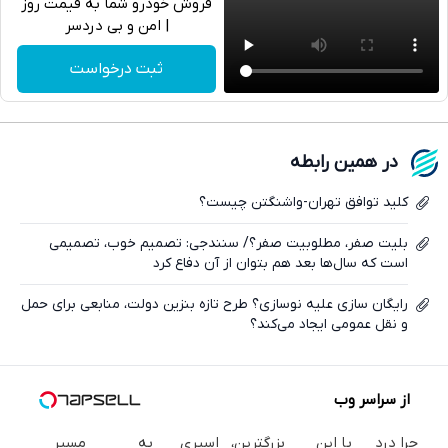
فروش خودرو شما به قیمت روز
| امن و بی دردسر
تلگرام
ثبت درخواست
واتساپ
فیسبوک
در همین رابطه
ایکس
کلید توافق تهران-واشنگتن چیست؟
بلیت صفر، مطلوبیت صفر؟/ سنندجی: تصمیم خوب، تصمیمی
است که سال‌ها بعد هم بتوان از آن دفاع کرد
رایگان سازی علیه نوسازی؟ طرح تازه بنزین دولت، منابعی برای حمل
و نقل عمومی ایجاد می‌کند؟
از سراسر وب
چرا درد
با این
بزرگترین،
اسپری
به
مسیر