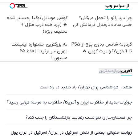
از سراسر وب
چرا درد زانو را تحمل می‌کنی؟
گوشی موبایل نوکیا رجیستر شده
خیلی ساده درمنزل درمانش کن
🔥 (پرداخت درب منزل +
تخفیف ویژه)
گردونه شانس بدون پوچ از PS5
به بزرگترین جشنواره ایمپلنت
تا آیفون17 و بیت کوین 🔥
تهران سر بزنید ! | فقط ۲۵
میلیون !
آخرین
پربازدیدترین
هشدار هواشناسی برای تهران/ باد شدید در راه است
جزئیات جدید از مذاکرات ایران و آمریکا/ مذاکرات به مرحله نهایی رسید؟
چرا همسان‌سازی نتوانست رضایت بازنشستگان را جلب کند؟
روایت جنجالی ابطحی از نقش اسرائیل در ایران/ اسرائیل در ایران پول