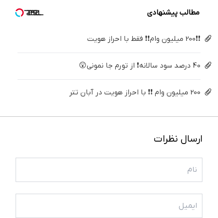
(پرسش‌نامه)
خانگی
مطالب پیشنهادی
❗❗200 میلیون وام❗❗ فقط با احراز هویت
40 درصد سود سالانه❗ از تورم جا نمونی😲
200 میلیون وام ❗❗ با احراز هویت در آبان تتر
ارسال نظرات