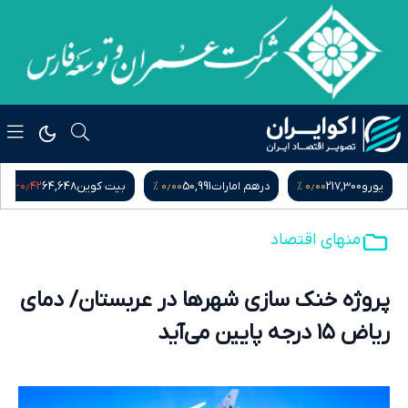
‎−۰٫۴۲ %
۰٫۰۰ %
۰٫۰۰ %
یورو
217,300
درهم امارات
50,991
بیت کوین
64,648
منهای اقتصاد
پروژه خنک سازی شهرها در عربستان/ دمای
ریاض ۱۵ درجه پایین می‌آید