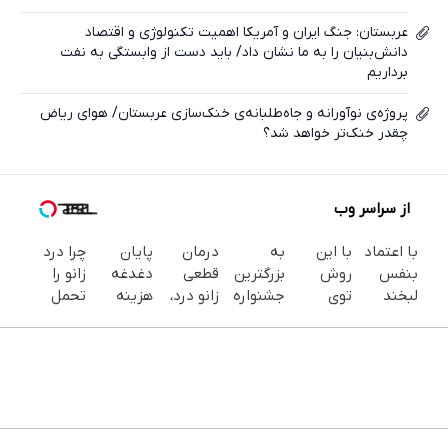
عربستان: جنگ ایران و آمریکا اهمیت تکنولوژی و اقتصاد
دانش‌بنیان را به ما نشان داد/ باید دست از وابستگی به نفت
برداریم
پروژه‌ی نوآورانه و جاه‌طلبانه‌ی خنک‌سازی عربستان/ هوای ریاض
چقدر خنک‌تر خواهد شد؟
از سراسر وب
با اعتماد
با این
به
درمان
پایان
چرا درد
بنفس
روش
بزرگترین
قطعی
دغدغه
زانو را
لبخند
توی
جشنواره
زانو درد،
هزینه
تحمل
بزن (ژل
خونه،سفیدی
ایمپلنت
بدون
های
می‌کنی؟
سفیدکننده
و زیبایی
تهران
دارو،
دندان
خیلی
دندان40%تخفیف)
دندوناتو
خوش
بدون
پزشکی با
ساده
برگردون
اومدید! |
تزریق،
پک
درمنزل
(40%off)
فقط ۲۵
بدون
سفید
درمانش
میلیون !
جراحی!
کننده
کن