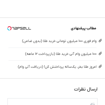
دندان40%تخفیف)
دندوناتو
ساده
کن ◀
بزنید ! |
پزشکی با
برگردون
درمنزل
پرسش‌نامه
فقط ۲۵
پک
(40%off)
درمانش
▶
میلیون !
سفید
کن
کننده
خانگی
مطالب پیشنهادی
وام فوری 100 میلیون تومانی خرید طلا (بدون ضامن)
100 میلیون وام آنی خرید طلا (بازپرداخت 12 ماهه)
امروز طلا بخر، یک‌ساله پرداختش کن! (دریافت آنی وام)
ارسال نظرات