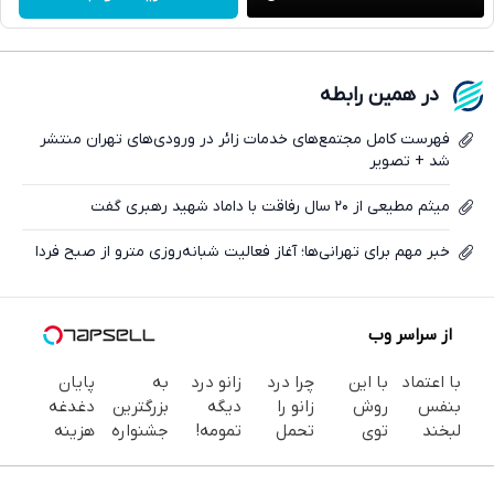
واتساپ
فیسبوک
در همین رابطه
ایکس
فهرست کامل مجتمع‌های خدمات زائر در ورودی‌های تهران منتشر
شد + تصویر
میثم مطیعی از ۲۰ سال رفاقت با داماد شهید رهبری گفت
خبر مهم برای تهرانی‌ها؛ آغاز فعالیت شبانه‌روزی مترو از صبح فردا
از سراسر وب
با اعتماد
با این
چرا درد
زانو درد
به
پایان
بنفس
روش
زانو را
دیگه
بزرگترین
دغدغه
لبخند
توی
تحمل
تمومه!
جشنواره
هزینه
بزن (ژل
خونه،سفیدی
می‌کنی؟
در خانه
ایمپلنت
های
سفیدکننده
و زیبایی
خیلی
درمانش
تهران سر
دندان