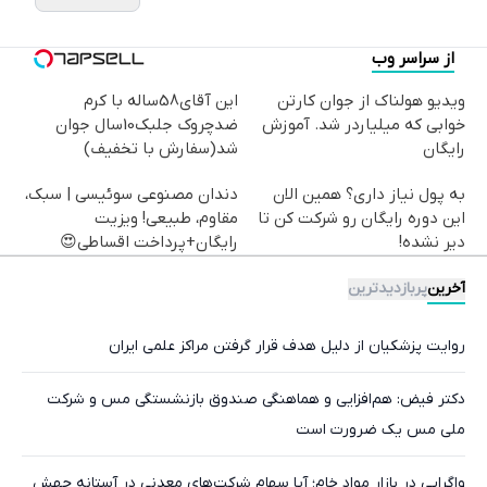
از سراسر وب
ویدیو هولناک از جوان کارتن
این آقای58ساله با کرم
خوابی که میلیاردر شد. آموزش
ضدچروک جلبک10سال جوان
رایگان
شد(سفارش با تخفیف)
به پول نیاز داری؟ همین الان
دندان مصنوعی سوئیسی | سبک،
این دوره رایگان رو شرکت کن تا
مقاوم، طبیعی! ویزیت
دیر نشده!
رایگان+پرداخت اقساطی😍
آخرین
پربازدیدترین
روایت پزشکیان از دلیل هدف قرار گرفتن مراکز علمی ایران
دکتر فیض: هم‌افزایی و هماهنگی صندوق بازنشستگی مس و شرکت
ملی مس یک ضرورت است
واگرایی در بازار مواد خام؛ آیا سهام شرکت‌های معدنی در آستانه جهش