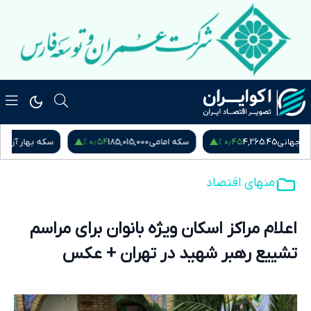
۰٫۱۲ %
۰٫۵۴ %
سکه امامی
185,015,000
سکه بهار آزادی
181,870,000
نیم
منهای اقتصاد
اعلام مراکز اسکان ویژه بانوان برای مراسم
تشییع رهبر شهید در تهران + عکس