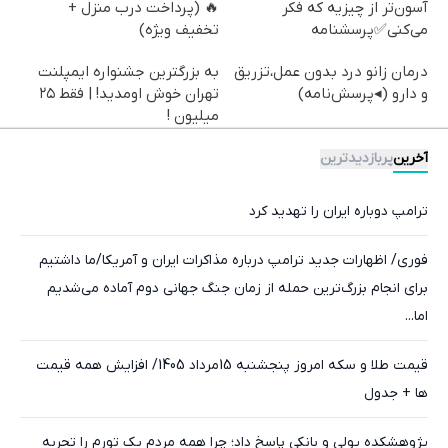
آسون‌تر از چیزیه که فکر
🔥 (پرداخت درب منزل +
می‌کنی✅پرسشنامه
تخفیف ویژه)
درمان زانو درد بدون عمل،تزریق
به بزرگترین جشنواره ایمپلنت
و دارو (◂پرسش‌نامه)
تهران خوش اومدید! | فقط ۲۵
میلیون !
آخرین
پربازدیدترین
ترامپ دوباره ایران را تهدید کرد
فوری/ اظهارات جدید ترامپ درباره مذاکرات ایران و آمریکا/ما داشتیم
برای انجام بزرگ‌ترین حمله از زمان جنگ جهانی دوم آماده می‌شدیم
اما...
قیمت طلا و سکه امروز پنجشنبه 15مرداد 1405/ افزایش همه قیمت
ها + جدول
پژوهشکده پولی و بانکی پاسخ داد؛ چرا همه مردم یک تورم را تجربه