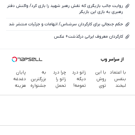
روایت جالب بازیگری که نقش رهبر شهید را بازی کرد/ واکنش دفتر
رهبری به بازی این بازیگر
حکم جنجالی برای کارگردان سرشناس/ اتهامات و جزئیات منتشر شد
کارگردان معروف ایرانی درگذشت+ عکس
از سراسر وب
با اعتماد
با این
زانو درد
چرا درد
به
پایان
بنفس
روش
دیگه
زانو را
بزرگترین
دغدغه
لبخند
توی
تمومه!
تحمل
جشنواره
هزینه
بزن (ژل
خونه،سفیدی
در خانه
می‌کنی؟
ایمپلنت
های
سفیدکننده
و زیبایی
درمانش
خیلی
تهران
دندان
دندان40%تخفیف)
دندوناتو
کن ◀
ساده
خوش
پزشکی با
برگردون
پرسش‌نامه
درمنزل
اومدید! |
پک
(40%off)
▶
درمانش
فقط ۲۵
سفید
کن
میلیون !
کننده
خانگی