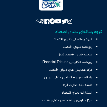
به اصول «انصاف، امانت و صداقت»، بستری برای انعکاس آراء متنوع
فراهم کرده و می‌کوشد با تفکیک حقایق مستند از ادعاهای بی‌اساس،
تصویری شفاف از واقعیت‌های اقتصادی ارائه دهد. ما در اکوایران با
تمرکز بر منافع اقتصاد رقابتی و آزادی انتخاب، راهکارهای چیرگی بر
گروه رسانه‌ای دنیای اقتصاد
چالش‌های فقر و بیکاری را جست‌وجو کرده و در کنار تحلیل آمارها،
گروه رسانه ای دنیای اقتصاد
نیازهای خبری مخاطبان در حوزه‌های اثرگذار بر اقتصاد را با رویکردی
حرفه‌ای و روزآمد پوشش می‌دهیم.
روزنامه دنیای اقتصاد
سایت خبری اقتصاد نیوز
روزنامه انگلیسی Financial Tribune
مرکز همایش های دنیای اقتصاد
پایگاه خبری – تحلیلی دنیای بورس
هفته‌نامه تجارت فردا
انتشارات دنیای اقتصاد
مرکز نوآوری و شتابدهی دنیای اقتصاد