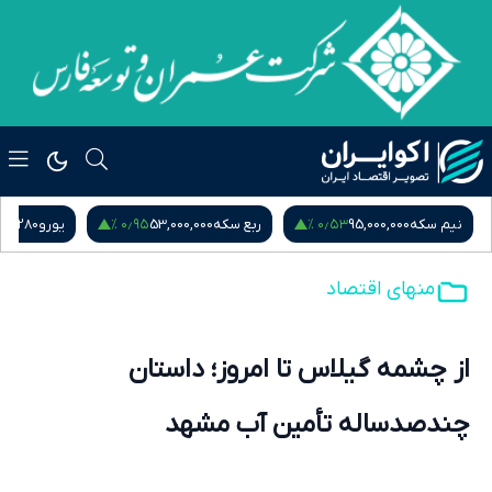
۰٫۹۵ %
۰٫۵۳ %
نیم سکه
95,000,000
ربع سکه
53,000,000
یورو
217,280
منهای اقتصاد
از چشمه گیلاس تا امروز؛ داستان
چندصدساله تأمین آب مشهد