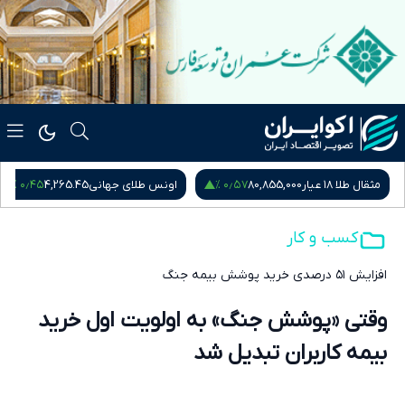
۰٫۴۵ %
۰٫۵۷ %
80,855,000
اونس طلای جهانی
4,265.45
سکه امامی
5,000
کسب و کار
افزایش ۵۱ درصدی خرید پوشش بیمه جنگ
وقتی «پوشش جنگ» به اولویت اول خرید
بیمه کاربران تبدیل شد