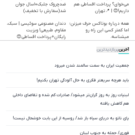
می‌خوای؟ پرداخت اقساطی هم
ضدچروک جلبک10سال جوان
داریم!😍 | 📍تهران
شد(سفارش با تخفیف)
همه درباره بوتاکس حرف میزنن؛
دندان مصنوعی سوئیسی | سبک،
اما کمتر کسی این راه رو
مقاوم، طبیعی! ویزیت
میشناسه.
رایگان+پرداخت اقساطی😍
آخرین
پربازدیدترین
جمعیت ایران به سمت سالمند شدن میرود
باید هرچه سریعتر فکری به حال آلودگی تهران بکنیم!
لبنیات روز به روز گران‌تر میشود/ صادرات کم شده و تقاضای داخلی
هم کاهش یافته
پای ناتو به دریای سیاه باز شد/ روسیه از این بابت خوشحال نیست!
فوری/ حمله به جنوب لبنان