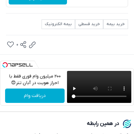
خرید بیمه
خرید قسطی
بیمه الکترونیک
0
200 میلیون وام فوری فقط با
احراز هویت در آبان تتر😍
تلگرام
دریافت وام
واتساپ
فیسبوک
در همین رابطه
ایکس