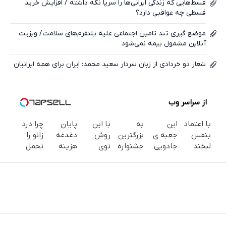
قسط‌‌هایی که زندگی ایرانی‌ها را سرپا نگه داشته / افزایش خرید
قسطی چه عواقبی دارد؟
موضع گیری تند تامین اجتماعی علیه پلتفرم‌های سلامت/ ویزیت
آنلاین مشمول بیمه نمی‌شود
شعار دو خردادی از زبان سردار سعید محمد: ایران برای همه ایرانیان
از سراسر وب
با اعتماد
این
به
با این
پایان
چرا درد
بنفس
جعبه ی
بزرگترین
روش
دغدغه
زانو را
لبخند
جادویی
جشنواره
توی
هزینه
تحمل
بزن (ژل
خنده رو
ایمپلنت
خونه،سفیدی
های
می‌کنی؟
سفیدکننده
رو لبات
تهران
و زیبایی
دندان
خیلی
دندان40%تخفیف)
حک
خوش
دندوناتو
پزشکی با
ساده
میکنه
اومدید! |
برگردون
پک
درمنزل
خرید40%تخفیف
فقط ۲۵
(40%off)
سفید
درمانش
میلیون !
کننده
کن
خانگی