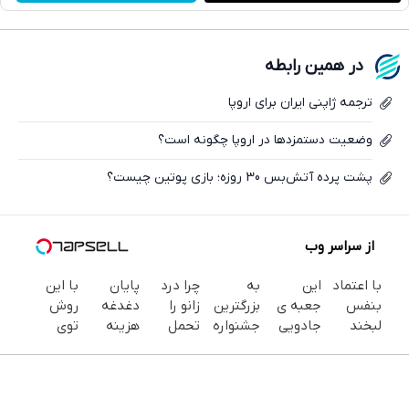
واتساپ
فیسبوک
در همین رابطه
ایکس
ترجمه ژاپنی ایران برای اروپا
وضعیت دستمزد‌ها در اروپا چگونه است؟
پشت پرده آتش‌بس 30 روزه؛ بازی پوتین چیست؟
از سراسر وب
با اعتماد
این
به
چرا درد
پایان
با این
بنفس
جعبه ی
بزرگترین
زانو را
دغدغه
روش
لبخند
جادویی
جشنواره
تحمل
هزینه
توی
بزن (ژل
خنده رو
ایمپلنت
می‌کنی؟
های
خونه،سفیدی
سفیدکننده
رو لبات
تهران
خیلی
دندان
و زیبایی
دندان40%تخفیف)
حک
خوش
ساده
پزشکی با
دندوناتو
میکنه
اومدید! |
درمنزل
پک
برگردون