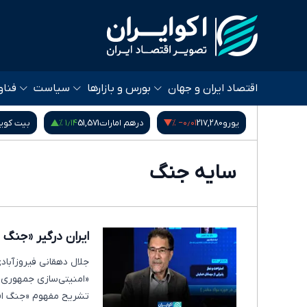
اقتصاد ایران و جهان
بورس و بازارها
سیاست
فناو
۱٫۱۴ %
‎−۰٫۰۱ %
۰٫۹۵ %
53,
یورو
217,280
درهم امارات
51,571
بیت کوی
سایه جنگ
ایران درگیر «جنگ
جلال دهقانی فیروزآباد
«امنیتی‌سازی جمهوری اس
تشریح مفهوم «جنگ اق