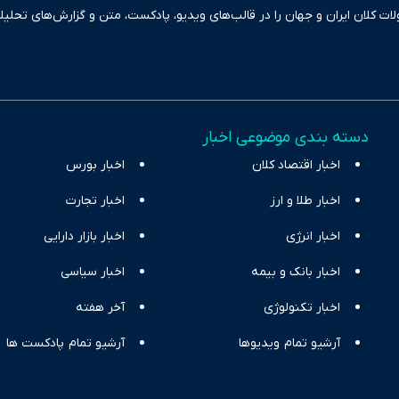
ولات کلان ایران و جهان را در قالب‌های ویدیو، پادکست، متن و گزارش‌های تحلیل
بعی دقیق و قابل اعتماد، فراتر از اطلاع‌رسانی صرف، به تبیین سیاست‌ها و کارک
ری، تجارت و حوزه‌های نوظهور می‌پردازد. اکوایران با پایبندی به اصول «انصاف
س آراء متنوع فراهم کرده و می‌کوشد با تفکیک حقایق مستند از ادعاهای بی‌اس
اقتصادی ارائه دهد. ما در اکوایران با تمرکز بر منافع اقتصاد رقابتی و آزادی انت
دسته بندی موضوعی اخبار
ر و بیکاری را جست‌وجو کرده و در کنار تحلیل آمارها، نیازهای خبری مخاطبان د
اخبار اقتصاد کلان
با رویکردی حرفه‌ای و روزآمد پوشش می‌دهیم.
اخبار بورس
اخبار طلا و ارز
اخبار تجارت
اخبار انرژی
اخبار بازار دارایی
اخبار بانک و بیمه
اخبار سیاسی
اخبار تکنولوژی
آخر هفته
آرشیو تمام ویدیوها
آرشیو تمام پادکست ها