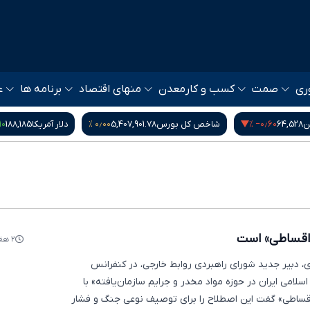
ری
صمت
کسب و کار
معدن
منهای اقتصاد
برنامه ها
ع
۰ %
۰٫۰۰ %
‎−۰٫۶۰ %
ن
64,528
شاخص کل بورس
5,407,901.78
دلار آمریکا
188,185
 اقساطی» است
۲ هفته پیش
ی، دبیر جدید شورای راهبردی روابط خارجی، در کنفرانس
لامی ایران در حوزه مواد مخدر و جرایم سازمان‌یافته» با
ساطی» گفت این اصطلاح را برای توصیف نوعی جنگ و فشار