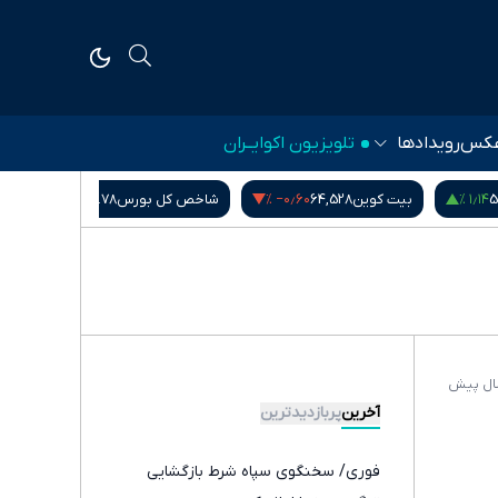
کس
رویدادها
تلویزیون اکوایــران
۰٫۰۰ %
‎−۰٫۶۰ %
۱٫۱۴ %
5
بیت کوین
64,528
شاخص کل بورس
5,407,901.78
آخرین
پربازدیدترین
فوری/ سخنگوی سپاه شرط بازگشایی