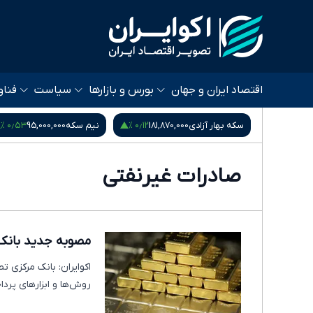
اقتصاد ایران و جهان
بورس و بازارها
سیاست
فناو
۰٫۵۳ %
۰٫۱۲ %
۰٫۵۴ %
185
سکه بهار آزادی
181,870,000
نیم سکه
95,000,000
صادرات غیرنفتی
مصوبه جدید بانک م
اکوایران: بانک مرکزی تص
روش‌ها و ابزارهای پردا