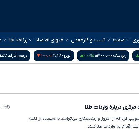
ری
صمت
کسب و کار
معدن
منهای اقتصاد
برنامه ها
ع
‎−۰٫۰۱ %
۰٫۹۵ %
ربع سکه
53,000,000
یورو
217,280
درهم امارات
1,571
رکزی درباره واردات طلا
۳ سال پیش
ویب کرد که از امروز واردکنندگان می‌توانند با استفاده از کلیه
خت اقدام به واردات طلا کنند.