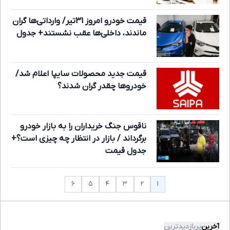
قیمت خودرو امروز 31تیر/ وارداتی‌ها گران
ماندند، داخلی‌ها عقب نشستند+ جدول
قیمت‌ جدید محصولات سایپا اعلام شد/
خودروها چقدر گران شدند؟
ناقوس جنگ خریداران را به بازار خودرو
برگرداند / بازار در انتظار چه چیزی است؟+
جدول قیمت
۱
۶
۵
۴
۳
۲
آخرین
پربازدیدترین