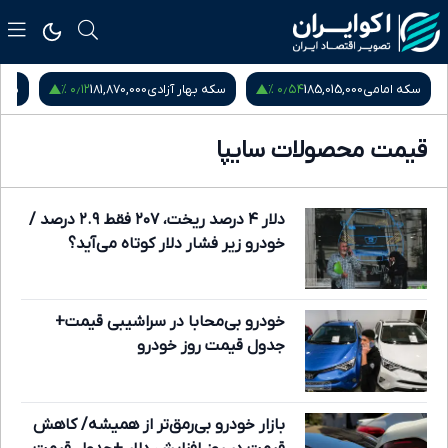
۰٫۱۲ %
۰٫۵۴ %
سکه امامی
185,015,000
سکه بهار آزادی
181,870,000
نیم
قیمت محصولات سایپا
دلار ۴ درصد ریخت، ۲۰۷ فقط ۲.۹ درصد /
خودرو زیر فشار دلار کوتاه می‌آید؟
خودرو بی‌محابا در سراشیبی قیمت+
جدول قیمت روز خودرو
بازار خودرو بی‌رمق‌تر از همیشه/ کاهش