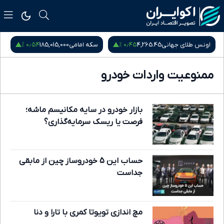
۰٫۱۲ %
۰٫۵۴ %
سکه امامی
185,015,000
سکه بهار آزادی
181,870,000
ممنوعیت واردات خودرو
بازار خودرو در سایه مکانیسم ماشه؛
فرصت یا ریسک سرمایه‌گذاری؟
حساب این 5 خودروساز چین از مابقی
جداست
مچ اندازی تویوتا کمری با تارا و دنا