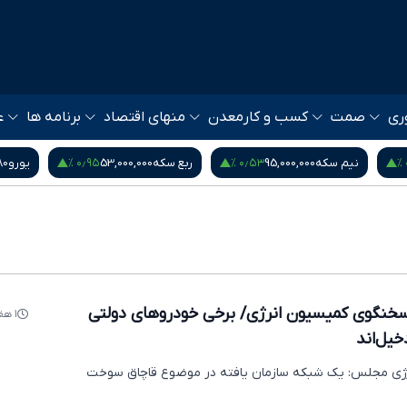
ری
صمت
کسب و کار
معدن
منهای اقتصاد
برنامه ها
ع
۰٫۹۵ %
۰٫۵۳ %
نیم سکه
95,000,000
ربع سکه
53,000,000
یورو
80
سخنگوی کمیسیون انرژی/ برخی خودروهای دولتی
۱ هفته پیش
یل‌اند
ی مجلس: یک شبکه سازمان یافته در موضوع قاچاق سوخت