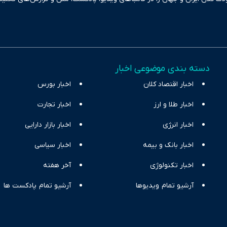
بعی دقیق و قابل اعتماد، فراتر از اطلاع‌رسانی صرف، به تبیین سیاست‌ها و کارک
ری، تجارت و حوزه‌های نوظهور می‌پردازد. اکوایران با پایبندی به اصول «انصاف
س آراء متنوع فراهم کرده و می‌کوشد با تفکیک حقایق مستند از ادعاهای بی‌اس
اقتصادی ارائه دهد. ما در اکوایران با تمرکز بر منافع اقتصاد رقابتی و آزادی انت
دسته بندی موضوعی اخبار
ر و بیکاری را جست‌وجو کرده و در کنار تحلیل آمارها، نیازهای خبری مخاطبان د
اخبار اقتصاد کلان
با رویکردی حرفه‌ای و روزآمد پوشش می‌دهیم.
اخبار بورس
اخبار طلا و ارز
اخبار تجارت
اخبار انرژی
اخبار بازار دارایی
اخبار بانک و بیمه
اخبار سیاسی
اخبار تکنولوژی
آخر هفته
آرشیو تمام ویدیوها
آرشیو تمام پادکست ها