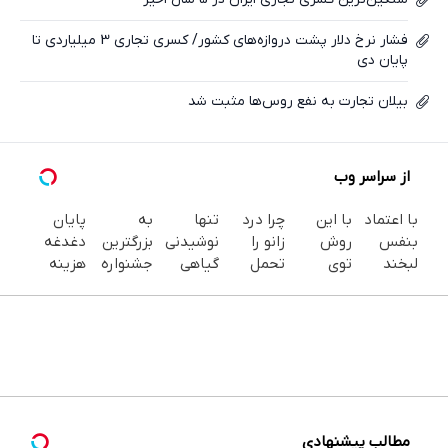
فشار نرخ دلار پشت دروازه‌های کشور/ کسری تجاری 3 میلیاردی تا
پایان دی
بیلان تجارت به نفع روس‌‌ها مثبت شد
از سراسر وب
با اعتماد
با این
چرا درد
تنها
به
پایان
بنفس
روش
زانو را
نوشیدنی
بزرگترین
دغدغه
لبخند
توی
تحمل
گیاهی
جشنواره
هزینه
بزن (ژل
خونه،سفیدی
می‌کنی؟
که بطور
ایمپلنت
های
سفیدکننده
و زیبایی
خیلی
کامل
تهران سر
دندان
دندان40%تخفیف)
دندوناتو
ساده
چربی
بزنید ! |
پزشکی با
برگردون
درمنزل
های کبد
فقط ۲۵
پک
(40%off)
درمانش
رو از بین
میلیون !
سفید
کن
میبره
کننده
خانگی
مطالب پیشنهادی