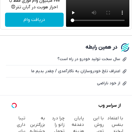
200 میلیون وام فوری فقط با
احراز هویت در آبان تتر😍
تلگرام
دریافت وام
واتساپ
فیسبوک
در همین رابطه
ایکس
سال سخت تولید خودرو در راه است؟
اعتراف تلخ خودروسازان به ناکارآمدی / چقدر بدیم ما
از خود ناراضی
از سراسر وب
با اعتماد
با این
پایان
چرا درد
به
تیبا
بنفس
روش
دغدغه
زانو را
بزرگترین
داری
لبخند
توی
هزینه
تحمل
جشنواره
برای