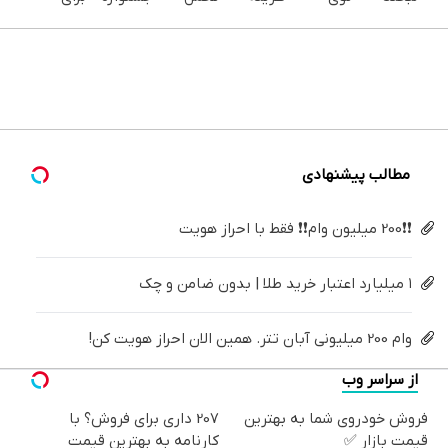
بزن (ژل
خونه،سفیدی
های
می‌کنی؟
ایمپلنت
فروش؟
سفیدکننده
و زیبایی
دندان
خیلی
تهران سر
با
دندان40%تخفیف)
دندوناتو
پزشکی با
ساده
بزنید ! |
کارنامه
برگردون
پک
درمنزل
فقط ۲۵
به
(40%off)
سفید
درمانش
میلیون !
بهترین
کننده
کن
قیمت
خانگی
بفروش!
مطالب پیشنهادی
❗❗200 میلیون وام❗❗ فقط با احراز هویت
۱ میلیارد اعتبار خرید طلا | بدون ضامن و چک
وام 200 میلیونی آبان تتر. همین الان احراز هویت کن!
از سراسر وب
فروش خودروی شما به بهترین
207 داری برای فروش؟ با
قیمت بازار ✅
کارنامه به بهترین قیمت