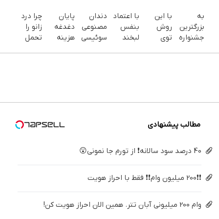
به
با این
با اعتماد
دندان
پایان
چرا درد
بزرگترین
روش
بنفس
مصنوعی
دغدغه
زانو را
جشنواره
توی
لبخند
سوئیسی
هزینه
تحمل
ایمپلنت
خونه،سفیدی
بزن (ژل
| سبک،
های
می‌کنی؟
تهران سر
و زیبایی
سفیدکننده
مقاوم،
دندان
خیلی
بزنید ! |
دندوناتو
دندان40%تخفیف)
طبیعی!
پزشکی با
ساده
فقط ۲۵
برگردون
ویزیت
پک
درمنزل
میلیون !
(40%off)
رایگان+پرداخت
سفید
درمانش
اقساطی
کننده
کن
😍
خانگی
مطالب پیشنهادی
40 درصد سود سالانه❗ از تورم جا نمونی😲
❗❗200 میلیون وام❗❗ فقط با احراز هویت
وام 200 میلیونی آبان تتر. همین الان احراز هویت کن!