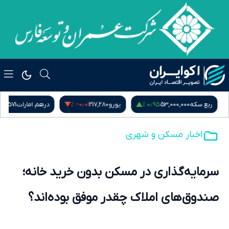
 %
‎−۰٫۰۱ %
۰٫۹۵ %
ربع سکه
53,000,000
یورو
217,280
درهم امارات
51,571
اخبار مسکن و شهری
سرمایه‌گذاری در مسکن بدون خرید خانه؛
صندوق‌های املاک چقدر موفق بوده‌اند؟