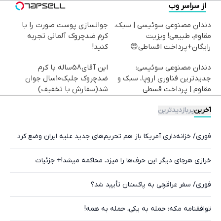
از سراسر وب
دندان مصنوعی سوئیسی | سبک،
جوانسازی پوست صورت را با
مقاوم، طبیعی! ویزیت
کرم ضدچروک آلمانی تجربه
رایگان+پرداخت اقساطی😍
کنید!
دندان مصنوعی سوئیسی:
این آقای58ساله با کرم
جدیدترین فناوری اروپا، سبک و
ضدچروک جلبک10سال جوان
مقاوم | پرداخت قسطی
شد(سفارش با تخفیف)
آخرین
پربازدیدترین
فوری/ خزانه‌داری آمریکا باز هم تحریم‌های جدید علیه ایران وضع کرد
خرازی هرجای دیگر این حرف‌ها را میزد، محاکمه میشد!+ جزئیات
فوری/ سفر عراقچی به پاکستان تأیید شد؟
توافقنامه مکه: حمله به یکی، حمله به همه!