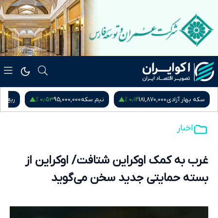
۰٫۹۵ %
۰٫۵۳ %
نیم سکه
95,000,000
ربع سکه
53,000,000
یورو
217,280
اخبار
غرب به کمک اوکراین شتافت/ اوکراین از
بسته حمایتی جدید سخن می‌گوید