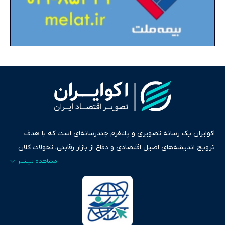
اکوایران یک رسانه تصویری و پلتفرم چندرسانه‌ای است که با هدف
ترویج اندیشه‌های اصیل اقتصادی و دفاع از بازار رقابتی، تحولات کلان
ایران و جهان را در قالب‌های ویدیو، پادکست، متن و گزارش‌های تحلیلی
پایش می‌کند. این رسانه به عنوان منبعی دقیق و قابل اعتماد، فراتر از
اطلاع‌رسانی صرف، به تبیین سیاست‌ها و کارکردهای بازارهای مالی،
سرمایه‌گذاری، تجارت و حوزه‌های نوظهور می‌پردازد. اکوایران با پایبندی
به اصول «انصاف، امانت و صداقت»، بستری برای انعکاس آراء متنوع