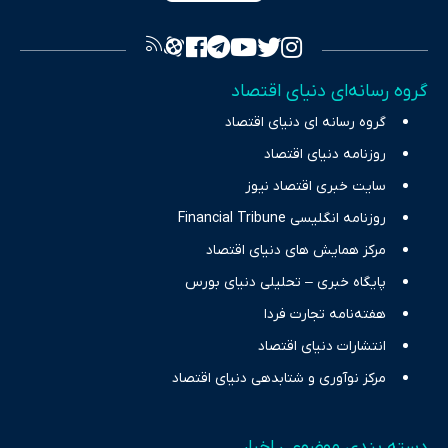
فراهم کرده و می‌کوشد با تفکیک حقایق مستند از ادعاهای بی‌اساس،
تصویری شفاف از واقعیت‌های اقتصادی ارائه دهد. ما در اکوایران با
تمرکز بر منافع اقتصاد رقابتی و آزادی انتخاب، راهکارهای چیرگی بر
گروه رسانه‌ای دنیای اقتصاد
چالش‌های فقر و بیکاری را جست‌وجو کرده و در کنار تحلیل آمارها،
گروه رسانه ای دنیای اقتصاد
نیازهای خبری مخاطبان در حوزه‌های اثرگذار بر اقتصاد را با رویکردی
حرفه‌ای و روزآمد پوشش می‌دهیم.
روزنامه دنیای اقتصاد
سایت خبری اقتصاد نیوز
روزنامه انگلیسی Financial Tribune
مرکز همایش های دنیای اقتصاد
پایگاه خبری – تحلیلی دنیای بورس
هفته‌نامه تجارت فردا
انتشارات دنیای اقتصاد
مرکز نوآوری و شتابدهی دنیای اقتصاد
دسته بندی موضوعی اخبار