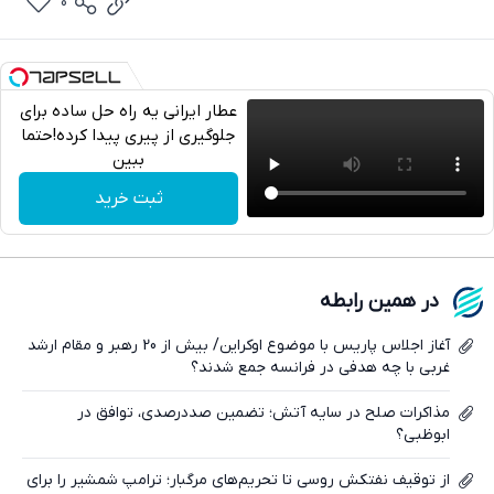
0
عطار ایرانی یه راه حل ساده برای
جلوگیری از پیری پیدا کرده!حتما
ببین
تلگرام
ثبت خرید
واتساپ
فیسبوک
در همین رابطه
ایکس
آغاز اجلاس پاریس با موضوع اوکراین/ بیش از 20 رهبر و مقام ارشد
غربی با چه هدفی در فرانسه جمع شدند؟
مذاکرات صلح در سایه آتش؛ تضمین صددرصدی، توافق در
ابوظبی؟
از توقیف نفتکش روسی تا تحریم‌های مرگبار؛ ترامپ شمشیر را برای