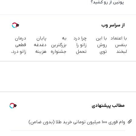
پوتین از رو کشید؟
از سراسر وب
با اعتماد
با این
چرا درد
به
پایان
درمان
بنفس
روش
زانو را
بزرگترین
دغدغه
قطعی
لبخند
توی
تحمل
جشنواره
هزینه
زانو درد،
بزن (ژل
خونه،سفیدی
می‌کنی؟
ایمپلنت
های
بدون
سفیدکننده
و زیبایی
خیلی
تهران سر
دندان
دارو،
دندان40%تخفیف)
دندوناتو
ساده
بزنید ! |
پزشکی با
بدون
برگردون
درمنزل
فقط ۲۵
پک
تزریق،
(40%off)
درمانش
میلیون !
سفید
بدون
کن
کننده
جراحی!
خانگی
(پرسش‌نامه)
مطالب پیشنهادی
وام فوری 100 میلیون تومانی خرید طلا (بدون ضامن)