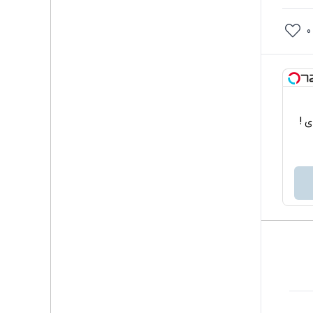
0
اربردی !