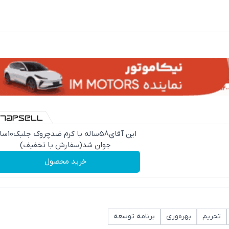
این آقای58ساله با کرم ض
جوان شد(سفارش با تخفیف)
خرید محصول
تحریم
بهره‌وری
برنامه توسعه