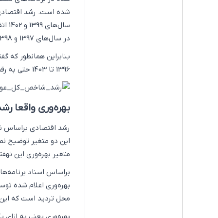
شده است. رشد اقتصادی 
در سال‌های 1397 و 1398 نیز به ترتیب منفی 4.4 درصد و منفی 2.1 درصد برآورد شده است.
بنابراین همانطور که گف
1396 تا 1403 حتی به رقم 8 درصدی نزدیک هم نشده است.
بهره‌وری واقعا رش
رشد اقتصادی براساس نظر
این دو متغیر توضیح نم
متغیر بهره‌وری این نهف
براساس اسناد برنامه‌ه
محل تردید است که این 
بهره‌وری یعنی به ازای