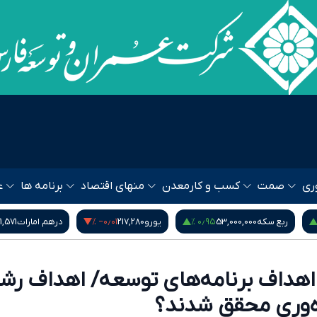
ری
صمت
کسب و کار
معدن
منهای اقتصاد
برنامه ها
ع
‎−۰٫۶۰ %
۱٫۱۴ %
‎−۰٫۰۱ %
یورو
217,280
درهم امارات
51,571
بیت کوین
64,528
 اهداف برنامه‌های توسعه/ اهداف رش
ه‌وری محقق شدند؟