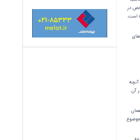
اخص در
تصادی کشور معادل 4.9 درصد بوده است.
های
 آنچه
 آن
همان
ال این موضوع
وع