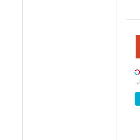
دچروک جلبک10سال