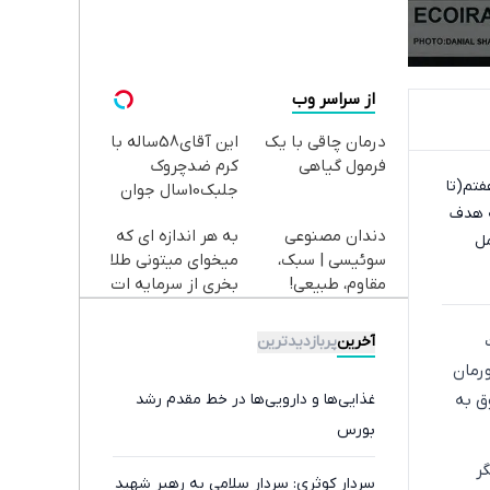
از سراسر وب
درمان چاقی با یک
این آقای58ساله با
فرمول گیاهی
کرم ضدچروک
فتم(تا
جلبک10سال جوان
ه هدف
شد(سفارش با
دندان مصنوعی
به هر اندازه ای که
تخفیف)
مل
سوئیسی | سبک،
میخوای میتونی طلا
مقاوم، طبیعی!
بخری از سرمایه ات
ویزیت
محافظت کنی
رایگان+پرداخت
آخرین
پربازدیدترین
اقساطی😍
رمان
ق به
غذایی‌ها و دارویی‌ها در خط مقدم رشد
بورس
ر
سردار کوثری: سردار سلامی به رهبر شهید