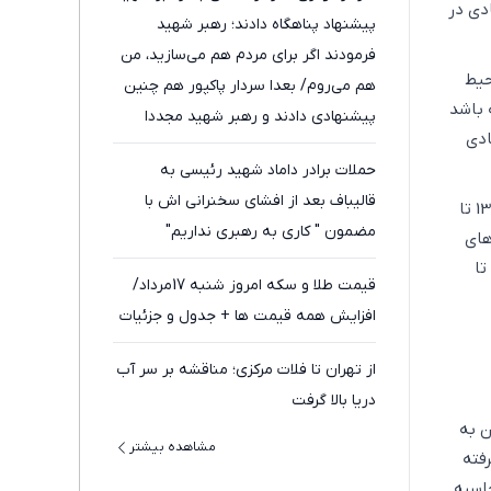
دی در
پیشنهاد پناهگاه دادند؛ رهبر شهید
فرمودند اگر برای مردم هم می‌سازید، من
حیط
هم می‌روم/ بعدا سردار پاکپور هم چنین
 باشد
پیشنهادی دادند و رهبر شهید مجددا
ادی
همان پاسخ را دادند
حملات برادر داماد شهید رئیسی به
قالیباف بعد از افشای سخنرانی اش با
در این گزارش قصد داریم به مقایسه رشد اقتصادی و رشد شاخص کل عوامل تولید در سال‌های 1396 تا
مضمون " کاری به رهبری نداریم"
های
1 تا 1400 طراحی شده بود که البته تا سال 1402 تمدید شد. برنامه هفتم نیز برای سال‌های 1403 تا
قیمت طلا و سکه امروز شنبه 17مرداد/
افزایش همه قیمت ها + جدول و جزئیات
از تهران تا فلات مرکزی؛ مناقشه بر سر آب
دریا بالا گرفت
ص از سال 1396 تا 1403 از رسیدن به
مشاهده بیشتر
فته
 پایین‌تر از آن محاسبه