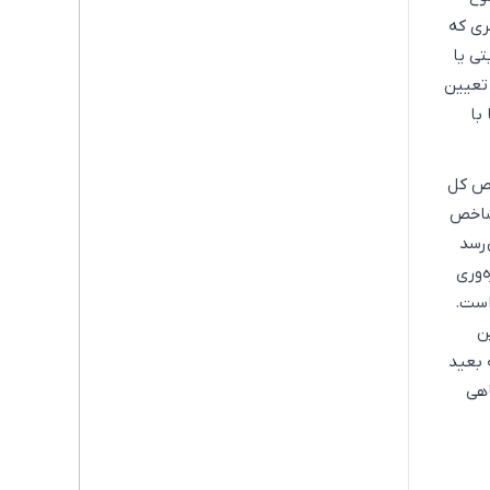
ری که
تی یا
 تعیین
با
سال‌های بازه 1396 تا 1403 رشد شاخص کل
ت. در سال‌های 1396،‌ 1397، 1398 و 1403 این شاخص
 نمی‌رسد
‌وری
است.
ن
 بعید
اهی