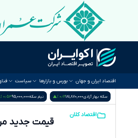
اقتصاد ایران و جهان
بورس و بازارها
سیاست
فناو
۰٫۹۵ %
۰٫۵۳ %
۰٫۱۲ %
181,87
نیم سکه
95,000,000
ربع سکه
53,000,000
اقتصاد کلان
قیمت جدید مرغ در بازار