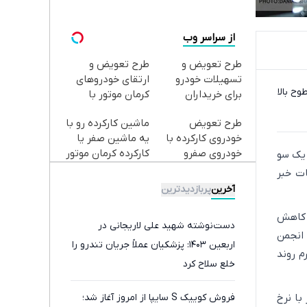
از سراسر وب
طرح تعویض و
طرح تعویض و
تسهیلات خودرو
ارتقای خودروهای
ح بالا
برای خریداران
کرمان موتور با
خودروهای کرمان
تسهیلات ❗ ثبت‌نام
طرح تعویض
ماشین کارکرده رو با
موتور✅
کنید
خودروی کارکرده با
یه ماشین صفر یا
خودروی صفرو
کارکرده کرمان موتور
 یک سو
کارکرده ✅
تعویض کن ✅
ت خبر
آخرین
پربازدیدترین
ز کاهش
دست‌نوشته شهید علی لاریجانی در
انجمن
اربعین ۱۴۰۳: پزشکیان عملاً جریان تندرو را
م روند
خلع سلاح کرد
غ گرم نیز با نرخ
فروش کوییک S سایپا از امروز آغاز شد؛