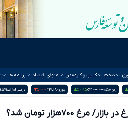
ری
صمت
کسب و کار
معدن
منهای اقتصاد
برنامه ها
ع
‎−۰٫۶۰ %
۱٫۱۴ %
‎−۰٫۰۱ %
یورو
217,280
درهم امارات
51,571
بیت کوین
64,528
/ مرغ 700هزار تومان شد؟