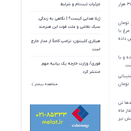
۳۳۰ تا ۳۴۰ هزار تومان در بازار عرضه می‌شود. این ارقام نشان می‌دهد قیمت مرغ زنده حدود ۳۰ هزار
جزئیات ثبت‌نام و شرایط
ژیلا هدایی کیست؟ | نگاهی به زندگی،
غ متفاوت است. ران مرغ در محدوده ۳۴۰ تا ۳۵۰ هزار تومان
سبک نقاشی و علت فوت این هنرمند
 فیله مرغ با
اص داده
هیلاری کلینتون: ترامپ کاملاً از مدار خارج
است
ه و با
فوری/ وزارت خارجه یک بیانیه مهم
ت.
منتشر کرد
تیبانی
 را به‌صورت منجمد و با قیمت هر کیلوگرم ۳۶۹ هزار تومان
مشاهده بیشتر
دها تن
از ماه
خش نیز