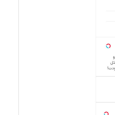

طب
دند
نصب
اقسا