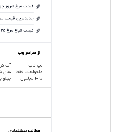
قیمت مرغ امروز چهارشنبه ۲۷ خرد
جدیدترین قیمت مرغ امروز 
قیمت انواع مرغ ۲۵ خرداد ۱۴۰۵ اعلام شد + جدول
از سراسر وب
لپ تاپ
آب کر
دلخواهت، فقط
های ش
با 10 میلیون
پهلو با
پودر
جلبک(
با تخف
مطالب پیشنهادی