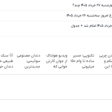
قیمت مرغ امر
جدیدترین قیمت مرغ امر
 سبک و
دندان مصنوعی
ویدیو هولناک
تکنوپی؛ مسیر
آب کردن
یعی مثل
سوئیسی:
از جوان کارتن
ساده تا وام ۱۵۰
های 
ان خودت!
جدیدترین
خوابی که
میلیونی
پهلو
 آسان و
فناوری اروپا،
میلیاردر شد.
پرداخت
سبک و مقاوم |
آموزش رایگان
جلبک(
طی 💳 📍
پرداخت قسطی
با تخفیف
تهران