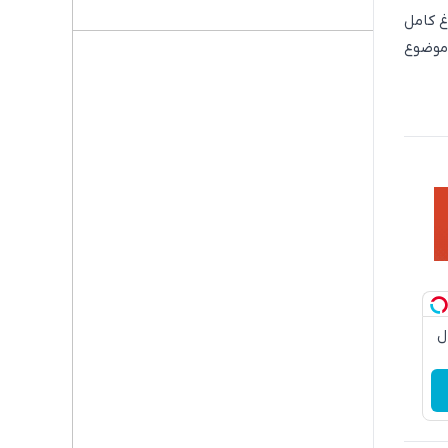
غ کامل
 موضوع
دچروک جلبک10سال