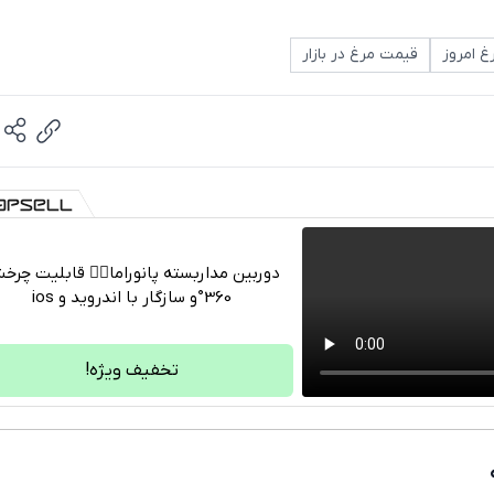
 امروز
قیمت مرغ در بازار
دوربین مداربسته پانوراما👈🏻 قابلیت چر
360°و سازگار با اندروید و ios
تلگرام
واتساپ
تخفیف ویژه!
فیسبوک
ایکس