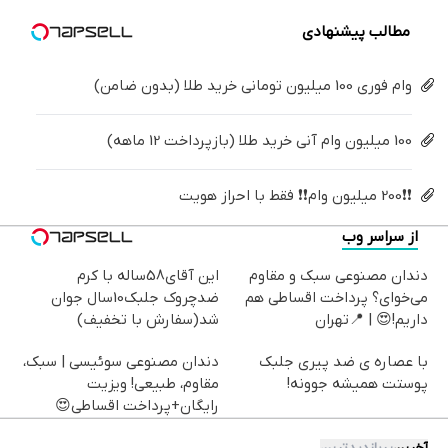
خانگی
مطالب پیشنهادی
وام فوری 100 میلیون تومانی خرید طلا (بدون ضامن)
100 میلیون وام آنی خرید طلا (بازپرداخت 12 ماهه)
❗❗200 میلیون وام❗❗ فقط با احراز هویت
از سراسر وب
دندان مصنوعی سبک و مقاوم
این آقای58ساله با کرم
می‌خوای؟ پرداخت اقساطی هم
ضدچروک جلبک10سال جوان
داریم!😍 | 📍تهران
شد(سفارش با تخفیف)
با عصاره ی ضد پیری جلبک
دندان مصنوعی سوئیسی | سبک،
پوستت همیشه جوونه!
مقاوم، طبیعی! ویزیت
رایگان+پرداخت اقساطی😍