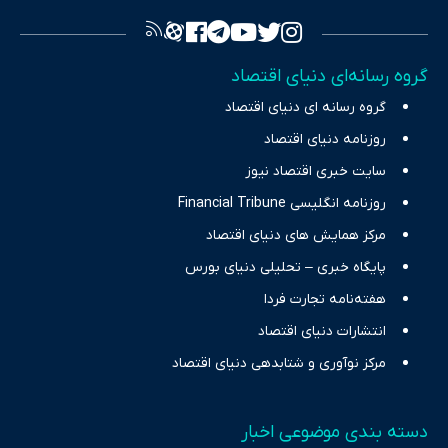
تصویری شفاف از واقعیت‌های اقتصادی ارائه دهد. ما در اکوایران با
تمرکز بر منافع اقتصاد رقابتی و آزادی انتخاب، راهکارهای چیرگی بر
گروه رسانه‌ای دنیای اقتصاد
چالش‌های فقر و بیکاری را جست‌وجو کرده و در کنار تحلیل آمارها،
گروه رسانه ای دنیای اقتصاد
نیازهای خبری مخاطبان در حوزه‌های اثرگذار بر اقتصاد را با رویکردی
حرفه‌ای و روزآمد پوشش می‌دهیم.
روزنامه دنیای اقتصاد
سایت خبری اقتصاد نیوز
روزنامه انگلیسی Financial Tribune
مرکز همایش های دنیای اقتصاد
پایگاه خبری – تحلیلی دنیای بورس
هفته‌نامه تجارت فردا
انتشارات دنیای اقتصاد
مرکز نوآوری و شتابدهی دنیای اقتصاد
دسته بندی موضوعی اخبار