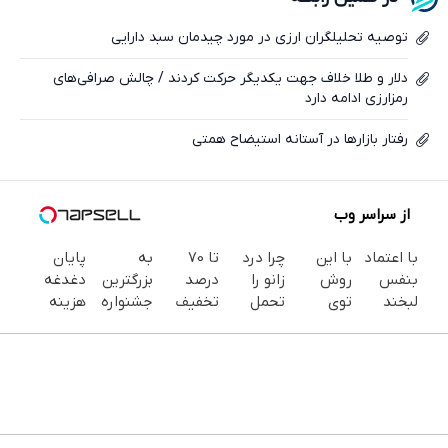
ایکس
توصیه تحلیلگران ارزی در مورد چیدمان سبد دارایی
دلار و طلا خلاف جهت یکدیگر حرکت کردند / چالش صرافی‌های
رمزارزی ادامه دارد
رفتار بازارها در آستانه استیضاح همتی
از سراسر وب
با اعتماد
با این
چرا درد
تا 70
به
پایان
بنفس
روش
زانو را
درصد
بزرگترین
دغدغه
لبخند
توی
تحمل
تخفیف
جشنواره
هزینه
بزن (ژل
خونه،سفیدی
می‌کنی؟
محصولات
ایمپلنت
های
سفیدکننده
و زیبایی
خیلی
جین
تهران سر
دندان
دندان40%تخفیف)
دندوناتو
ساده
وست +
بزنید ! |
پزشکی با
برگردون
درمنزل
خرید در
فقط ۲۵
پک
(40%off)
درمانش
4 قسط
میلیون !
سفید
کن
کننده