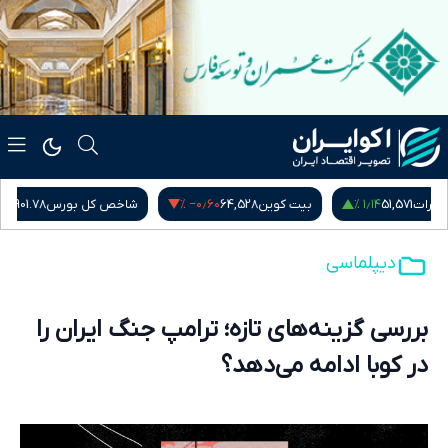
۰٫۰۰ %
‎−۰٫۶۰ %
بیت کوین
64,528
شاخص کل بورس
5,407,901.78
دلار آ
دیپلماسی
بررسی گزینه‌های تازه؛ ترامپ جنگ ایران را
در کوبا ادامه می‌دهد؟