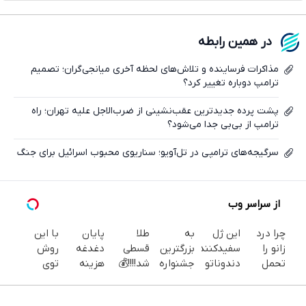
فیسبوک
در همین رابطه
ایکس
مذاکرات فرساینده و تلاش‌های لحظه آخری میانجی‌گران؛ تصمیم
ترامپ دوباره تغییر کرد؟
پشت پرده جدیدترین عقب‌نشینی از ضرب‌الاجل علیه تهران؛ راه
ترامپ از بی‌بی جدا می‌شود؟
سرگیجه‌های ترامپی در تل‌آویو؛ سناریوی محبوب اسرائیل برای جنگ
از سراسر وب
چرا درد
این ژل
به
طلا
پایان
با این
زانو را
سفیدکننده
بزرگترین
قسطی
دغدغه
روش
تحمل
دندوناتو
جشنواره
شد!!!!💰
هزینه
توی
می‌کنی؟
در حد
ایمپلنت
🔥
های
خونه،سفیدی
خیلی
لمینت
تهران
دندان
و زیبایی