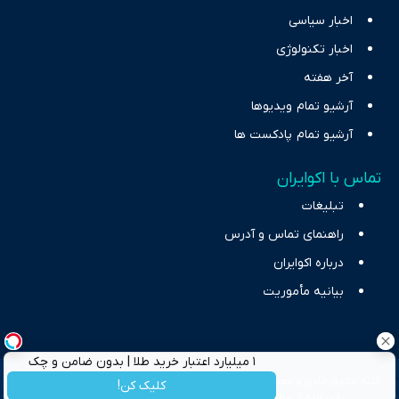
اخبار سیاسی
اخبار تکنولوژی
آخر هفته
آرشیو تمام ویدیوها
آرشیو تمام پادکست ها
تماس با اکوایران
تبلیغات
راهنمای تماس و آدرس
درباره اکوایران
بیانیه مأموریت
۱ میلیارد اعتبار خرید طلا | بدون ضامن و چک
کلیه حقوق مادی و معنوی محفوظ و متعلق به شبکه اینترنتی اکوایران می‌باشد و
کلیک کن!
استفاده از مطالب تنها با ذکر منبع و لینک مستقیم بلامانع است.