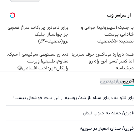
از سراسر وب
با جلبک اسپیرولینا جوانی و
برای نابودی چروکات سراغ هیچی
شادابی پوستت
جز جوانساز جلبک
تضمینه50%تخفیف
نرو(تخفیف40%)
همه درباره بوتاکس حرف میزنن؛
دندان مصنوعی سوئیسی | سبک،
اما کمتر کسی این راه رو
مقاوم، طبیعی! ویزیت
میشناسه.
رایگان+پرداخت اقساطی😍
آخرین
پربازدیدترین
پای ناتو به دریای سیاه باز شد/ روسیه از این بابت خوشحال نیست!
فوری/ حمله به جنوب لبنان
فوری/ صدای انفجار در سوریه