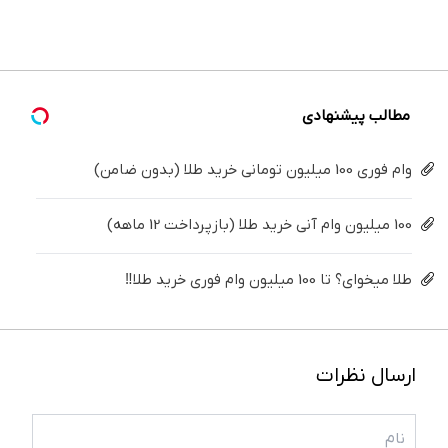
ساده
سفید
خوش
پزشکی با
دندوناتو
درمنزل
میکنه
اومدید! |
پک
برگردون
درمانش
(40%تخفیف)
فقط ۲۵
سفید
(40%off)
کن
میلیون !
کننده
خانگی
مطالب پیشنهادی
وام فوری 100 میلیون تومانی خرید طلا (بدون ضامن)
100 میلیون وام آنی خرید طلا (بازپرداخت 12 ماهه)
طلا میخوای؟ تا 100 میلیون وام فوری خرید طلا‼️
ارسال نظرات