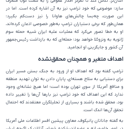
آسان‌تر، تلاش کند تا تمرکز افکار عمومی را به سمت کوبا منحرف
سازد؛ موضوعی که خود ترامپ نیز به آن اشاره کرده است. اما در
این صورت، چه‌بسا چالش‌های هاوانا را نیز دست‌کم بگیرد؛
همان‌طور که برخی دستیاران ترامپ به‌طور خصوصی اذعان کرده‌اند،
او به خطا تصور می‌کرد که عملیات علیه ایران شبیه حمله سوم
ژانویه به ونزوئلا خواهد بود؛ حمله‌ای که به بازداشت رئیس‌جمهور
آن کشور و جایگزینی او انجامید.
اهداف متغیر و همچنان محقق‌نشده
ترامپ گفته بود که اهداف او از ورود به جنگ، بستن مسیر ایران
برای دستیابی به سلاح هسته‌ای، پایان دادن به توان تهدید منطقه
و منافع آمریکا از سوی تهران بوده است؛ اما هیچ نشانه‌ای وجود
ندارد که این اهداف که خود ترامپ نیز بارها آن‌ها را تغییر داده
بود، محقق شده باشند و بسیاری از تحلیلگران معتقدند که احتمال
تحقق آن‌ها اندک است.
به گفته جاناتان پانیکوف، معاون پیشین افسر اطلاعات ملی آمریکا
در امور خاورمیانه و عضو اندیشکده شورای آتلانتیک، اگرچه ایران