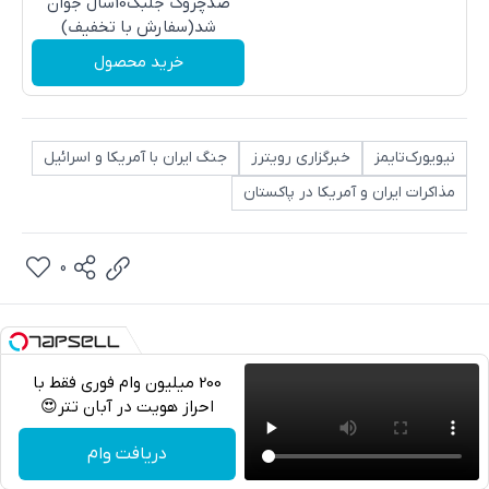
ضدچروک جلبک10سال جوان
شد(سفارش با تخفیف)
خرید محصول
نیویورک‌تایمز
خبرگزاری رویترز
جنگ ایران با آمریکا و اسرائیل
مذاکرات ایران و آمریکا در پاکستان
0
200 میلیون وام فوری فقط با
احراز هویت در آبان تتر😍
تلگرام
دریافت وام
واتساپ