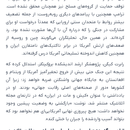
توقف حمایت از گروه‌های مسلح نیز همچنان محقق نشده است.
ترامپ همچنین با پیامدهای دیگری روبه‌روست: از جمله تضعیف
بیشتر روابط با متحدان سنتی اروپایی که عمدتاً درخواست او برای
مشارکت در جنگی را که درباره آن با آن‌ها مشورت نشده بود، رد
کرده‌اند. در همین حال، تحلیلگران می‌گویند چین و روسیه از
ضعف‌های ارتش آمریکا در برابر تاکتیک‌های نامتقارن ایران و
همچنین کاهش اندوخته تسلیحاتی آمریکا درس گرفته‌اند.
رابرت کیگن، پژوهشگر ارشد اندیشکده
بروکینگز
، استدلال کرده که
نتیجه این جنگ حتی بیش از خروج تحقیرآمیز آمریکا از ویتنام و
افغانستان به جایگاه جهانی واشنگتن ضربه خواهد زد؛ زیرا آن
کشورها «دور از صحنه‌های اصلی رقابت جهانی» بودند. او در
یادداشتی با عنوان «کیش و مات در ایران» که در تارنمای مجله
آتلانتیک
منتشر شد، نوشت: «بازگشتی به وضعیت پیشین وجود
نخواهد داشت؛ هیچ پیروزی نهایی آمریکایی‌ای هم نخواهد بود که
بتواند آسیب واردشده را جبران یا خنثی کند».