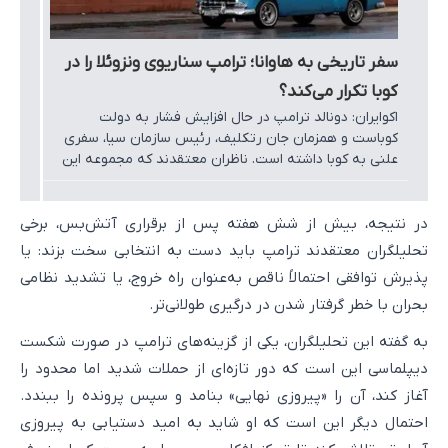
سفر تاریخی به هاوانا؛ ترامپ سناریوی ونزوئلا را در
کوبا تکرار می‌کند؟
اکوایران: دونالد ترامپ در حال افزایش فشار به دولت
کوباست و همزمان جان رتکلیف، رئیس سازمان سیا، سفری
علنی به کوبا داشته است. ناظران معتقدند که مجموعه این
نشانه‌ها ممکن است حاکی از نوعی آمادگی واشنگتن برای
اجرای الگویی مشابه ونزوئلا این‌بار در کوبا باشند.
در نتیجه، بیش از شش هفته پس از برقراری آتش‌بس، برخی
تحلیلگران معتقدند ترامپ باید دست به انتخابی سخت بزند: یا
پذیرش توافقی احتمالاً ناقص به‌عنوان راه خروج، یا تشدید نظامی
بحران با خطر گرفتار شدن در درگیری طولانی‌تر.
به گفته این تحلیلگران، یکی از گزینه‌های ترامپ در صورت شکست
دیپلماسی این است که دور تازه‌ای از حملات شدید اما محدود را
آغاز کند، آن را «پیروزی نهایی» بنامد و سپس پرونده را ببندد.
احتمال دیگر این است که او شاید به امید دستیابی به پیروزی