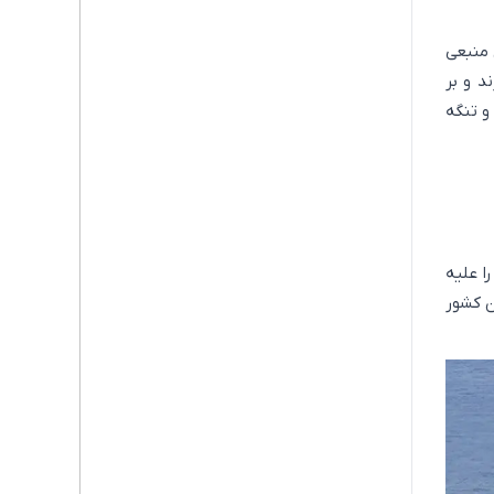
 منبعی
د و بر
و تنگه
ا علیه
ن کشور