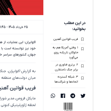
در این مطلب
۲۵ خرداد ۱۴۰۵ - ۲۱:۴۵
بخوانید:
فریب قوانین آهنین
اکوایران: این عملیات، ا
۱. وقتی آمریکا هم به
خود نیز توانسته است با اس
«ناوگان تاریک» روی
جهان، کشورهای سراسر خلی
می‌آورد
۲. برتری فناوری در
برابر جنگ نامتقارن
به گزارش
اکوایران
، جنگ
۳. شبکه گسترده
میان دولت‌های منطقه با 
اتحادها و شراکت‌ها
فریب قوانین آهن
مایکل فرومن، مدیر شورا
139495
لحظه ژئوپلیتیکی کنونی ر