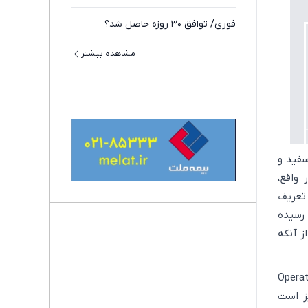
جنگ ایران را پیدا نمی‌کند
پیام قاطع رضایی به سعودی ها: باید
بدانند که…
فشار حداکثری ترامپ علیه کوبا کلید
خورد؛ روبیو مأمور تشدید تحریم‌ها شد
فوری/ توافق ۳۰ روزه حاصل شد؟
سفید و
 واقع،
مشاهده بیشتر
 تعریف
 رسیده
ز آنکه
(Opera
یز است