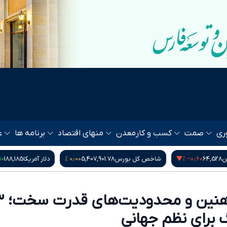
ری
صمت
کسب و کار
معدن
منهای اقتصاد
برنامه ها
ع
۰٫۱۰ %
۰٫۰۰ %
خص کل بورس
5,407,901.78
دلار آمریکا
188,185
گرم طلای ۱۸ عیار
فریب قوانین آهنین 
برای نظم جهانی