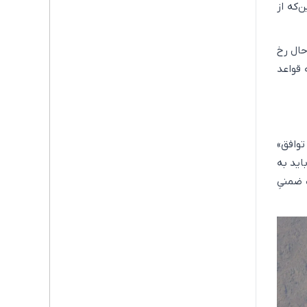
‌که از
 در حال رخ
 قواعد
توافق»
 باید به
 ضمنیِ