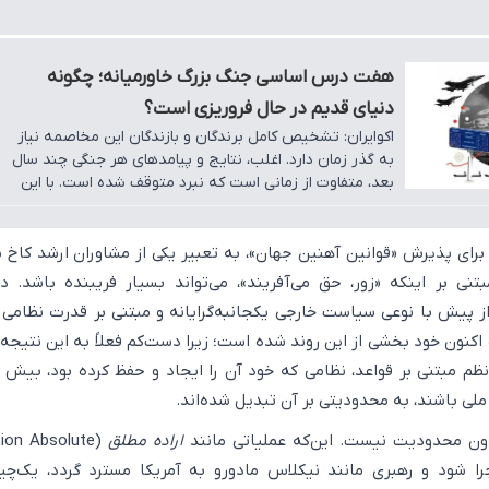
هفت درس اساسی جنگ بزرگ خاورمیانه؛ چگونه
دنیای قدیم در حال فروریزی است؟
اکوایران: تشخیص کامل برندگان و بازندگان این مخاصمه نیاز
به گذر زمان دارد. اغلب، نتایج و پیامدهای هر جنگی چند سال
بعد، متفاوت از زمانی است که نبرد متوقف شده است. با این
حال، واضح است که این درگیری امواج شوک ژئوپلیتیکی
قدرتمندی ایجاد کرده است - و تحولات بزرگی را تشدید کرده که
جهان ما را از نو می‌سازد.
ای پذیرش «قوانین آهنین جهان»، به تعبیر یکی از مشاوران ارشد کاخ 
تنی بر اینکه «زور، حق می‌آفریند»، می‌تواند بسیار فریبنده باشد. در
ز پیش با نوعی سیاست خارجی یکجانبه‌گرایانه و مبتنی بر قدرت نظامی
 اکنون خود بخشی از این روند شده است؛ زیرا دست‌کم فعلاً به این نتیجه
م مبتنی بر قواعد، نظامی که خود آن را ایجاد و حفظ کرده بود، بیش ا
ملی باشند، به محدودیتی بر آن تبدیل شده‌اند.
ن محدودیت نیست. این‌که عملیاتی مانند
اراده مطلق
tion Absolute
وئلا اجرا شود و رهبری مانند نیکلاس مادورو به آمریکا مسترد گردد، یک‌چ