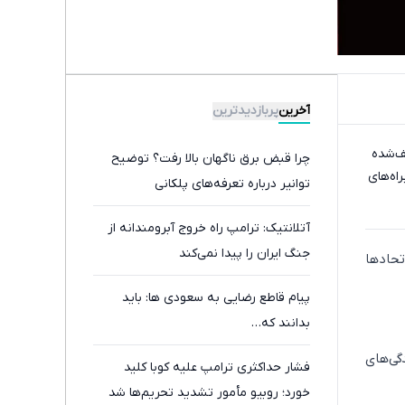
از سراسر وب
سرمایه گذاری امن
سرمایه‌گذاری
با طلا و نقره دیجی
بلندمدت با خرید
ف‌شده
کالا
نقره از دیجی‌کالا
اه‌های
دندان مصنوعی
ساندرو برا فروش
سوئیسی | سبک،
داری ؟ ما خریداریم ،
مقاوم، طبیعی!
راحت بفروشش
ویزیت
تحادها
رایگان+پرداخت
آخرین
پربازدیدترین
اقساطی😍
چرا قبض برق ناگهان بالا رفت؟ توضیح
توانیر درباره تعرفه‌های پلکانی
گی‌های
آتلانتیک: ترامپ راه خروج آبرومندانه از