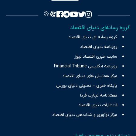
فراهم کرده و می‌کوشد با تفکیک حقایق مستند از ادعاهای بی‌اساس،
تصویری شفاف از واقعیت‌های اقتصادی ارائه دهد. ما در اکوایران با
تمرکز بر منافع اقتصاد رقابتی و آزادی انتخاب، راهکارهای چیرگی بر
گروه رسانه‌ای دنیای اقتصاد
چالش‌های فقر و بیکاری را جست‌وجو کرده و در کنار تحلیل آمارها،
گروه رسانه ای دنیای اقتصاد
نیازهای خبری مخاطبان در حوزه‌های اثرگذار بر اقتصاد را با رویکردی
حرفه‌ای و روزآمد پوشش می‌دهیم.
روزنامه دنیای اقتصاد
سایت خبری اقتصاد نیوز
روزنامه انگلیسی Financial Tribune
مرکز همایش های دنیای اقتصاد
پایگاه خبری – تحلیلی دنیای بورس
هفته‌نامه تجارت فردا
انتشارات دنیای اقتصاد
مرکز نوآوری و شتابدهی دنیای اقتصاد
دسته بندی موضوعی اخبار