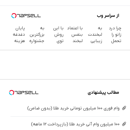
از سراسر وب
چرا درد
به
با اعتماد
با این
به
پایان
زانو را
لبخندت
بنفس
روش
بزرگترین
دغدغه
تحمل
زیبایی
لبخند
توی
جشنواره
هزینه
می‌کنی؟
بده!
بزن (ژل
خونه،سفیدی
ایمپلنت
های
خیلی
(خرید ژل
سفیدکننده
و زیبایی
تهران سر
دندان
ساده
سفیدکننده
دندان40%تخفیف)
دندوناتو
بزنید ! |
پزشکی با
درمنزل
دندان
برگردون
فقط ۲۵
پک
درمانش
با40%تخفیف)
(40%off)
میلیون !
سفید
کن
کننده
خانگی
مطالب پیشنهادی
وام فوری 100 میلیون تومانی خرید طلا (بدون ضامن)
100 میلیون وام آنی خرید طلا (بازپرداخت 12 ماهه)