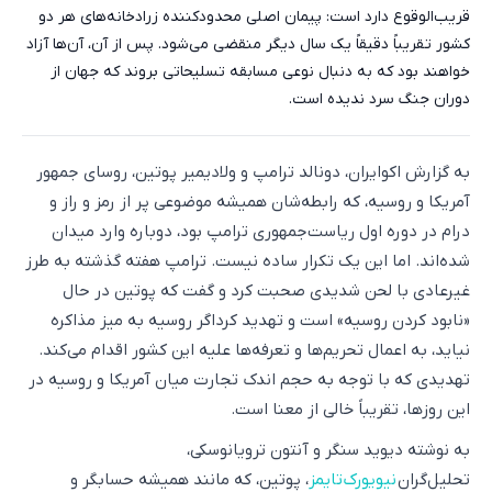
قریب‌الوقوع دارد است: پیمان اصلی محدودکننده زرادخانه‌های هر دو
کشور تقریباً دقیقاً یک سال دیگر منقضی می‌شود. پس از آن، آن‌ها آزاد
خواهند بود که به دنبال نوعی مسابقه تسلیحاتی بروند که جهان از
دوران جنگ سرد ندیده است.
به گزارش اکوایران، دونالد ترامپ و ولادیمیر پوتین، روسای جمهور
آمریکا و روسیه، که رابطه‌شان همیشه موضوعی پر از رمز و راز و
درام در دوره اول ریاست‌جمهوری ترامپ بود، دوباره وارد میدان
شده‌اند. اما این یک تکرار ساده نیست. ترامپ هفته گذشته به طرز
غیرعادی با لحن شدیدی صحبت کرد و گفت که پوتین در حال
«نابود کردن روسیه» است و تهدید کرداگر روسیه به میز مذاکره
نیاید، به اعمال تحریم‌ها و تعرفه‌ها علیه این کشور اقدام می‌کند.
تهدیدی که با توجه به حجم اندک تجارت میان آمریکا و روسیه در
این روزها، تقریباً خالی از معنا است.
به نوشته دیوید سنگر و آنتون ترویانوسکی،
تحلیل‌گران
نیویورک‌تایمز
، پوتین، که مانند همیشه حسابگر و