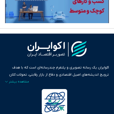
اکوایران یک رسانه تصویری و پلتفرم چندرسانه‌ای است که با هدف
ترویج اندیشه‌های اصیل اقتصادی و دفاع از بازار رقابتی، تحولات کلان
ایران و جهان را در قالب‌های ویدیو، پادکست، متن و گزارش‌های تحلیلی
پایش می‌کند. این رسانه به عنوان منبعی دقیق و قابل اعتماد، فراتر از
اطلاع‌رسانی صرف، به تبیین سیاست‌ها و کارکردهای بازارهای مالی،
سرمایه‌گذاری، تجارت و حوزه‌های نوظهور می‌پردازد. اکوایران با پایبندی
به اصول «انصاف، امانت و صداقت»، بستری برای انعکاس آراء متنوع