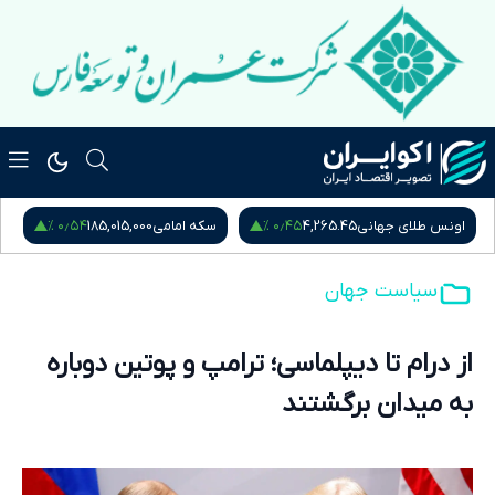
۰٫۱۲ %
۰٫۵۴ %
سکه امامی
185,015,000
سکه بهار آزادی
181,870,000
نیم
سیاست جهان
از درام تا دیپلماسی؛ ترامپ و پوتین دوباره
به میدان برگشتند