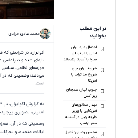
در این مطلب
محمدهادی مرادی
بخوانید:
احتمال دارد ایران
اکوایران: در شرایطی که ه
لبنان را در توافق
صلح با آمریکا بگنجاند
تازه‌ای شده و دیپلماسی 
حوزه‌های نظامی، سیاسی و 
شروط ایران برای
شروع مذاکرات با
می‌دهد؛ وضعیتی که در آ
آمریکا
است.
جنوب لبنان همچنان
زیر آتش
دیدار سناتورهای
آمریکایی با وزیر
امنیتی، تصویری پیچیده
خارجه چین در آستانه
وضعیتی که در آن، هم‌زم
سفر ترامپ
ایالات متحده، و تحرکات
محسن رضایی: کنترل