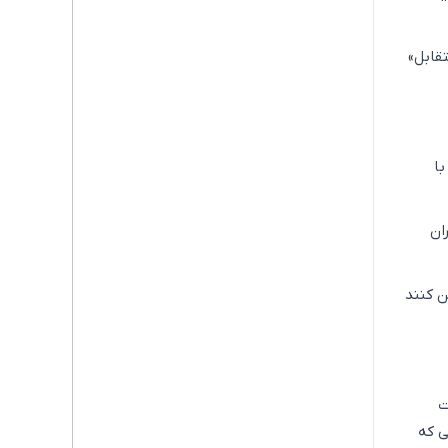
قابل»
ا
ان
ن کنند
ت
ی که