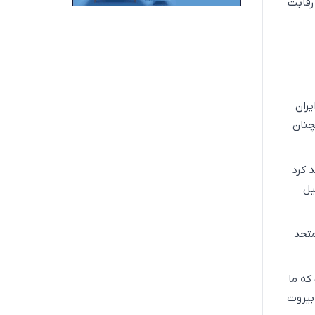
رقابت
یران
چنان
 کرد
یل
متحد
که ما
بیروت