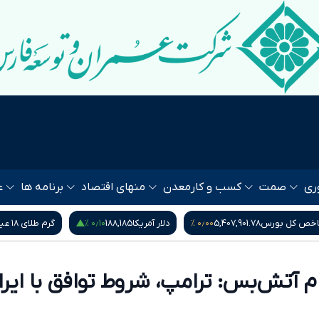
ری
صمت
کسب و کار
معدن
منهای اقتصاد
برنامه ها
ع
۰٫۵۵ %
۰٫۱۰ %
۰
دلار آمریکا
188,185
گرم طلای ۱۸ عیار
18,664,500
مثقال ط
م آتش‌بس: ترامپ، شروط توافق با ایران