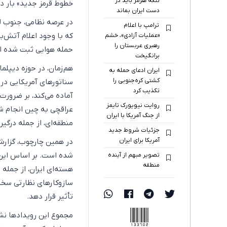
تنگه هرمز باید در
خطوط قرمز جدید» بار دی
دست ایران بماند
در عرصه نظامی، جنوب لب
ترامپ با اعلام
«عملیات آزادی»، خشم
رهبری عربستان را
حمله هوایی ثبت شده 
برانگیخت
هم‌زمان، در حوزه دیپلما
ایران ادعای حمله به
کشتی کره‌جنوبی را
سناتورهای آمریکایی در 
تکذیب کرد
آماده می‌کند، بر ضرورت
روایت نیویورک تایمز
عراقچی به چین انجام ش
از جنگ آمریکا با ایران
منطقه‌ای، از جمله درگیری
جزئیات شروط جدید
آمریکا برای ایران
در همین چارچوب، گزارش‌
شده است. بر اساس این 
تصویر مبهم از آینده
منطقه
هسته‌ای ایران، از جمل
سازوکارهای نظارتی سخت
تأثیر قرار دهد.
133702
مجموع این رویدادها نشا