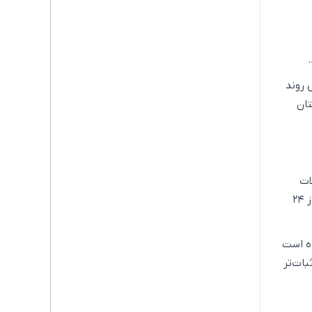
روند
تان
ات
هوایی به‌صورت بی‌وقفه ادامه دارد؛ به‌طوری‌که تنها روز گذشته، بیش از ۳۰ حمله هوایی در کمتر از ۲۴
ده است
بات‌تر