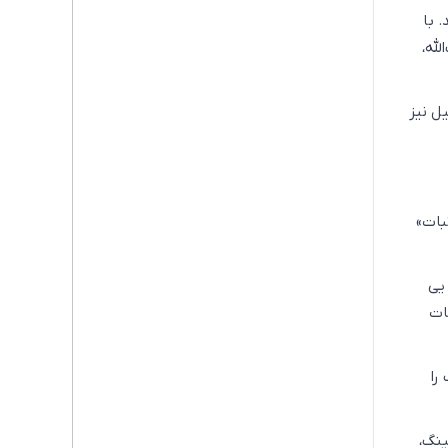
 با
له،
ل نیز
بات»
یی
ات
را
نگ،