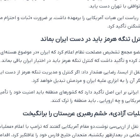
افقی با تهران دست یابد.
ریاست این هیات آمریکایی را برعهده داشت، بر ضرورت «ثبات و احترام مت
شنگتن تأکید کرد.
ل تنگه هرمز باید در دست ایران بماند
و مجمع تشخیص مصلحت نظام اعلام کرد که ایران «در موضوع هسته‌ای ب
رد» و تأکید داشت که کنترل تنگه هرمز باید در اختیار ایران باقی بماند.
قل از ایسنا، رضایی هشدار داد: اگر کنترل و مدیریت تنگه هرمز از دست ایر
 آن را به ابزاری علیه ایران و مردمش تبدیل خواهد کرد.
ایرانی بر این اصل تأکید دارد که کشورهای منطقه باید امنیت خود را تأمی
ریکایی و چه اروپایی ـ باید منطقه را ترک کنند.
ملیات آزادی»، خشم رهبری عربستان را برانگیخت
نقل از ان‌بی‌سی نوشت، دو مقام آمریکایی گفتند که ترامپ با اعلام «عملیا
تماعی در بعدازظهر یکشنبه، متحدان خلیج فارس خود را غافلگیر کرد، اقدام