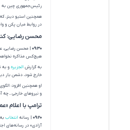
رئیس‌جمهوری چین به تو
همچنین استیو دینز، که 
در روابط میان پکن و وا
محسن رضایی: کنتر
09:30
| محسن رضایی، عض
هیچ‌کس مذاکره نخواهد ک
به گزارش
الجزیره
و به ن
خارج شود، دشمن بار دیگر
او همچنین افزود: الگوی 
و نیروهای خارجی ـ چه آم
ترامپ با اعلام «ع
09:20
| رسانه
انتخاب
به 
آزادی» در رسانه‌های اج