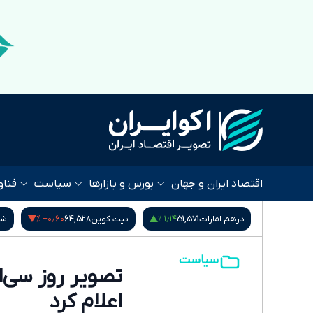
اقتصاد ایران و جهان
بورس و بازارها
سیاست
فناو
٫۰۰ %
‎−۰٫۶۰ %
۱٫۱۴ %
51,57
بیت کوین
64,528
شاخص کل بورس
5,407,901.78
سیاست
تصویر روز سی‌‌ا
اعلام کرد