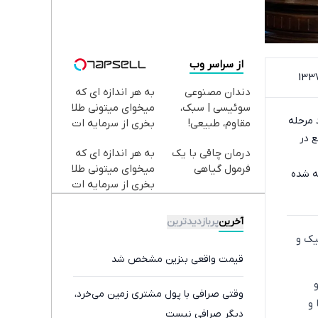
از سراسر وب
دندان مصنوعی
به هر اندازه ای که
سوئیسی | سبک،
میخوای میتونی طلا
 مرحله
مقاوم، طبیعی!
بخری از سرمایه ات
ع در
ویزیت
محافظت کنی
درمان چاقی با یک
به هر اندازه ای که
رایگان+پرداخت
فرمول گیاهی
میخوای میتونی طلا
اقساطی😍
ه شده
بخری از سرمایه ات
محافظت کنی
آخرین
پربازدیدترین
اتیک و
قیمت واقعی بنزین مشخص شد
وقتی صرافی با پول مشتری زمین می‌خرد،
 و
دیگر صرافی نیست