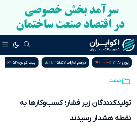
−۰٫۶۰ %
۱٫۱۴ %
‎−۰٫۰۱ %
یورو
217,280
درهم امارات
51,571
بیت کوین
64,528
صمت
تولیدکنندگان زیر فشار؛ کسب‌وکارها به
نقطه هشدار رسیدند