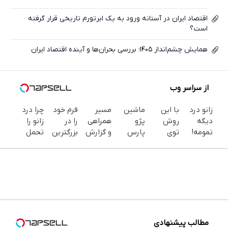
اقتصاد ایران در آستانه ورود به یک ابرتورم تاریخی قرار گرفته
است؟
همایش چشم‌انداز ۱۴۰۵؛ بررسی بحران‌ها و آینده اقتصاد ایران
از سراسر وب
زانو درد
با این
ماشین
مسیر
فرم خود
چرا درد
دیگه
روش
پژو
همراهی
را در
زانو را
تمومه!
توی
پارس
و گزارش
بزرگترین
تحمل
در خانه
خونه،سفیدی
برای
عملکرد
جشنواره
می‌کنی؟
درمانش
و زیبایی
فروش
گروه
ایمپلنت
خیلی
کن ◀
دندوناتو
داری؟
اسنپ در
تهران پر
ساده
پرسش‌نامه
برگردون
اینجا
۱۴۰۴
کنید ! |
درمنزل
▶
(40%off)
سریع
فقط ۲۵
درمانش
بفروشش
میلیون
کن
مطالب پیشنهادی