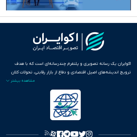
اکوایران یک رسانه تصویری و پلتفرم چندرسانه‌ای است که با هدف
ترویج اندیشه‌های اصیل اقتصادی و دفاع از بازار رقابتی، تحولات کلان
ایران و جهان را در قالب‌های ویدیو، پادکست، متن و گزارش‌های تحلیلی
پایش می‌کند. این رسانه به عنوان منبعی دقیق و قابل اعتماد، فراتر از
اطلاع‌رسانی صرف، به تبیین سیاست‌ها و کارکردهای بازارهای مالی،
سرمایه‌گذاری، تجارت و حوزه‌های نوظهور می‌پردازد. اکوایران با پایبندی
به اصول «انصاف، امانت و صداقت»، بستری برای انعکاس آراء متنوع
فراهم کرده و می‌کوشد با تفکیک حقایق مستند از ادعاهای بی‌اساس،
تصویری شفاف از واقعیت‌های اقتصادی ارائه دهد. ما در اکوایران با