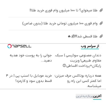
طلا میخوای؟ تا 100 میلیون وام فوری خرید طلا‼️
وام فوری 100 میلیون تومانی خرید طلا (بدون ضامن)
طلا قسطی شد!!!!💰🔥
از سراسر وب
دندان مصنوعی سوئیسی | سبک،
جوانی را به پوست خود هدیه
مقاوم، طبیعی! ویزیت
دهید...
رایگان+پرداخت اقساطی😍
همه درباره بوتاکس حرف میزنن؛
خرید موبایل با اسنپ پی | در ۴
اما کمتر کسی این راه رو
قسط بدون سود و کارمزد!
میشناسه.
آخرین
پربازدیدترین