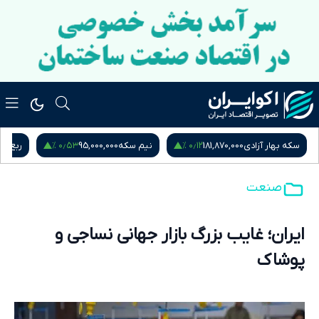
۰٫۵۳ %
۰٫۱۲ %
سکه بهار آزادی
181,870,000
نیم سکه
95,000,000
ربع س
صنعت
ایران؛ غایب بزرگ بازار جهانی نساجی و
پوشاک