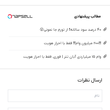
کن
کننده
خانگی
مطالب پیشنهادی
40 درصد سود سالانه❗ از تورم جا نمونی😲
❗❗200 میلیون وام❗❗ فقط با احراز هویت
وام 15 میلیاردی آبان تتر | فوری، فقط با احراز هویت
ارسال نظرات