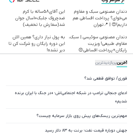
دندان مصنوعی سبک و مقاوم
این آقای58ساله با کرم
می‌خوای؟ پرداخت اقساطی هم
ضدچروک جلبک10سال جوان
داریم!😍 | 📍تهران
شد(سفارش با تخفیف)
دندان مصنوعی سوئیسی | سبک،
به پول نیاز داری؟ همین الان
مقاوم، طبیعی! ویزیت
این دوره رایگان رو شرکت کن تا
رایگان+پرداخت اقساطی😍
دیر نشده!
آخرین
پربازدیدترین
فوری/ توافق قطعی شد؟
ادعای جنجالی ترامپ در شبکه اجتماعی‌اش؛ «در جنگ با ایران برنده
شدیم»
مهم‌ترین ریسک‌های پیش روی بازار سرمایه چیست؟
جهش دوباره قیمت نفت؛ برنت به ۸۳ دلار رسید