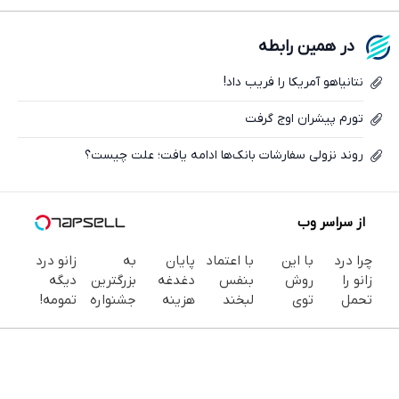
فیسبوک
در همین رابطه
ایکس
نتانیاهو آمریکا را فریب داد!
تورم پیشران اوج گرفت
روند نزولی سفارشات بانک‌ها ادامه یافت؛ علت چیست؟
از سراسر وب
چرا درد
با این
با اعتماد
پایان
به
زانو درد
زانو را
روش
بنفس
دغدغه
بزرگترین
دیگه
تحمل
توی
لبخند
هزینه
جشنواره
تمومه!
می‌کنی؟
خونه،سفیدی
بزن (ژل
های
ایمپلنت
در خانه
خیلی
و زیبایی
سفیدکننده
دندان
تهران سر
درمانش
ساده
دندوناتو
دندان40%تخفیف)
پزشکی با
بزنید ! |
کن ◀
درمنزل
برگردون
پک
فقط ۲۵
پرسش‌نامه
درمانش
(40%off)
سفید
میلیون !
▶