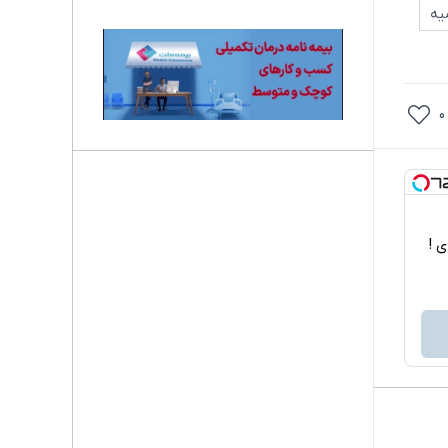
یه
0
اربردی !