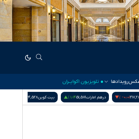
کس
رویدادها
تلویزیون اکوایــران
۰٫۰۰ %
‎−۰٫۶۰ %
۱٫۱۴ %
5
بیت کوین
64,528
شاخص کل بورس
5,407,901.78