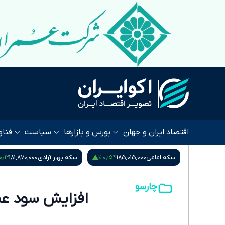
اقتصاد ایران و جهان
بورس و بازارها
سیاست
فناو
۰٫۵۳ %
۰٫۱۲ %
۰٫۵۴ %
185
سکه بهار آزادی
181,870,000
نیم سکه
95,000,000
چارسو
افزایش سود عمل