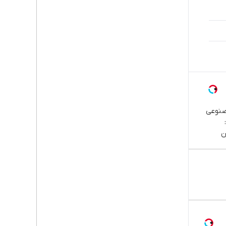
صنوعی
ن
پا،
اوم |
قسطی