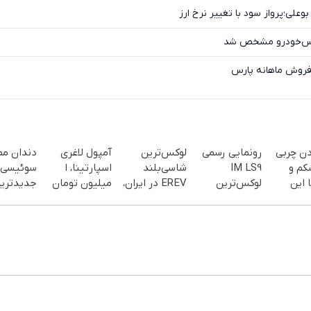
وعلی؛پرواز سود با تغییر نرخ ارز
ارس‌خودرو مشخص شد
دن چربی
رونمایی رسمی
لوکس‌ترین
آمپول لاغری
دندان م
کم و
IM LS9
شاسی‌بلند
اسپارتینا، ا
سوئیسی:
 این
لوکس‌ترین
EREV در ایران،
میلیون تومان
جدیدتری
EREV در ایران
توسط نیکا
ارزان‌تر از
فناوری ارو
سفارش
موتور رونمایی
همه‌جا!
سبک و مق
یف ویژه)
شد!
پرداخت 