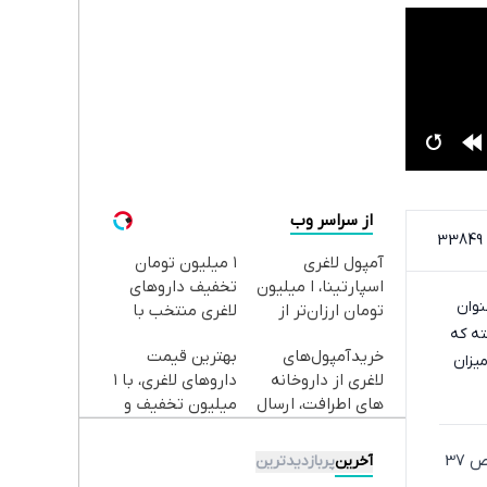
از سراسر وب
3
آمپول لاغری
۱ میلیون تومان
اسپارتینا، ا میلیون
تخفیف داروهای
نوان
تومان ارزان‌تر از
لاغری منتخب با
ی قبل افزایش 36 درصدی داشته که
همه‌جا!
ارسال از داروخانه
خریدآمپول‌های
بهترین قیمت
نزدیکت
یزان
لاغری از داروخانه
داروهای لاغری، با ۱
های اطرافت، ارسال
میلیون تخفیف و
فوری همراه با پک
ارسال از داروخانه‌
یخ!
شرکت پتروشیمی خارک نیز گزارش 12 ماهه خود را منتشر کرده است. این شرکت از افزایش سود خالص 37
آخرین
پربازدیدترین