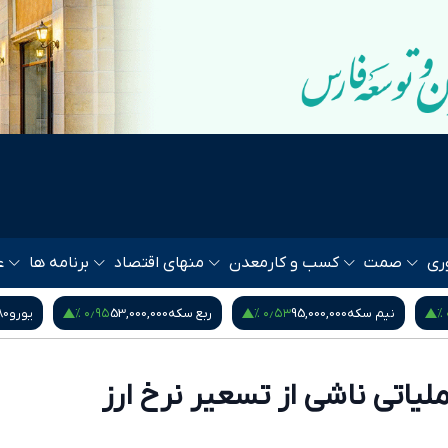
ری
صمت
کسب و کار
معدن
منهای اقتصاد
برنامه ها
ع
‎−۰٫۰۱ %
۰٫۹۵ %
ربع سکه
53,000,000
یورو
217,280
درهم امارات
1,571
یاتی ناشی از تسعیر نرخ ارز