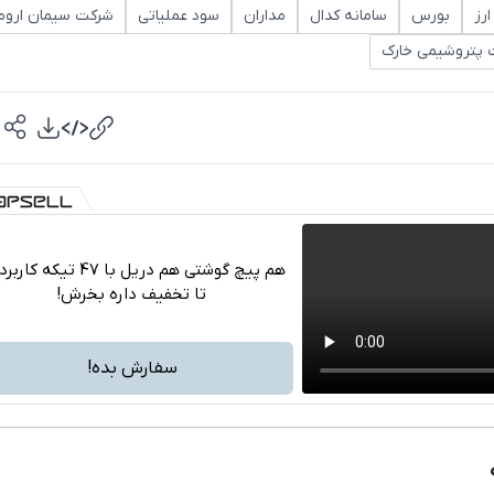
رز
بورس
سامانه کدال
مداران
سود عملیاتی
شرکت سیمان اروم
پتروشیمی خارک
هم پیچ گوشتی هم دریل با 47 تیکه ک
تا تخفیف داره بخرش!
تلگرام
واتساپ
سفارش بده!
فیسبوک
ایکس