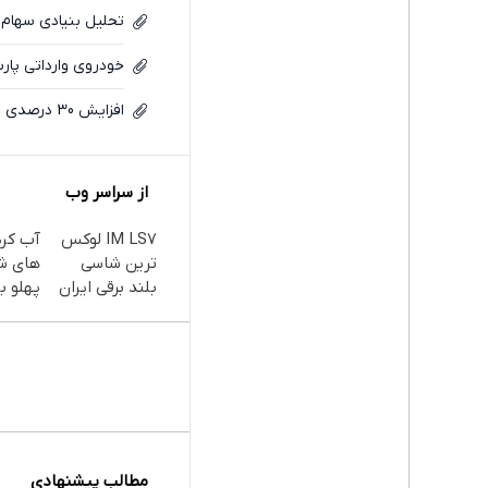
تحلیل بنیادی سهام ب
خودروی وارداتی پ
افزایش 30 درصدی فروش ماهانه پارس
از سراسر وب
IM LS7 لوکس
آب کر
ترین شاسی
های ش
بلند برقی ایران
پهلو با
پودر
جلبک(
با تخف
مطالب پیشنهادی