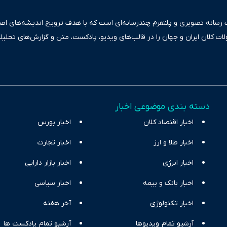
ک رسانه تصویری و پلتفرم چندرسانه‌ای است که با هدف ترویج اندیشه‌های اصیل
ولات کلان ایران و جهان را در قالب‌های ویدیو، پادکست، متن و گزارش‌های تحلیل
بعی دقیق و قابل اعتماد، فراتر از اطلاع‌رسانی صرف، به تبیین سیاست‌ها و کارک
ری، تجارت و حوزه‌های نوظهور می‌پردازد. اکوایران با پایبندی به اصول «انصاف
س آراء متنوع فراهم کرده و می‌کوشد با تفکیک حقایق مستند از ادعاهای بی‌اس
اقتصادی ارائه دهد. ما در اکوایران با تمرکز بر منافع اقتصاد رقابتی و آزادی انت
دسته بندی موضوعی اخبار
ر و بیکاری را جست‌وجو کرده و در کنار تحلیل آمارها، نیازهای خبری مخاطبان د
اخبار اقتصاد کلان
با رویکردی حرفه‌ای و روزآمد پوشش می‌دهیم.
اخبار بورس
اخبار طلا و ارز
اخبار تجارت
اخبار انرژی
اخبار بازار دارایی
اخبار بانک و بیمه
اخبار سیاسی
اخبار تکنولوژی
آخر هفته
آرشیو تمام ویدیوها
آرشیو تمام پادکست ها