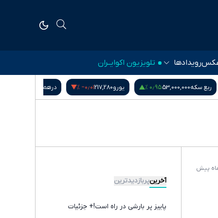
کس
رویدادها
تلویزیون اکوایــران
‎−۰٫۶۰ %
۱٫۱۴ %
‎−۰٫۰۱ %
یورو
217,280
درهم امارات
51,571
بیت کوین
64,528
آخرین
پربازدیدترین
پاییز پر بارشی در راه است!+ جزئیات