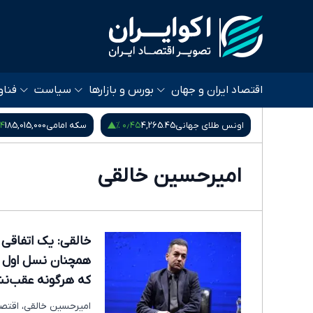
اقتصاد ایران و جهان
بورس و بازارها
سیاست
فناو
۰٫۵۴ %
۰٫۴۵ %
ی
4,265.45
سکه امامی
185,015,000
سکه بهار آزادی
,870,000
امیرحسین خالقی
خالقی: یک اتفاقی 
همچنان نسل اول در 
که هرگونه عقب‌ن
امیرحسین خالقی، اقتصا