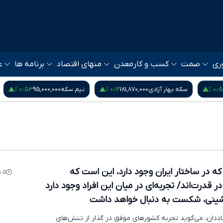
ری
صمت
کسب و کار
معدن
منهای اقتصاد
برنامه ها
ع
۰٫۹۵ %
۰٫۵۳ %
۰٫۱۲ %
181
نیم سکه
95,000,000
ربع سکه
53,000,000
که در ساختار ایران وجود دارد، این است که
۵ ماه پیش
قدرت‌اند/ تجربه‌ای در میان این افراد وجود دارد
شینی، شکست به دنبال خواهد داشت
ددان، می‌گوید تجربه کشورهای موفق در گذار از تنش‌های