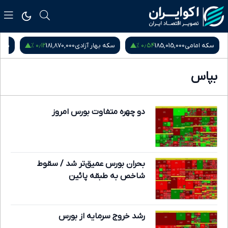
۰٫۱۲ %
۰٫۵۴ %
سکه امامی
185,015,000
سکه بهار آزادی
181,870,000
نیم
بپاس
دو چهره متفاوت بورس امروز
بحران بورس عمیق‌تر شد / سقوط
شاخص به طبقه پائین
رشد خروج سرمایه از بورس