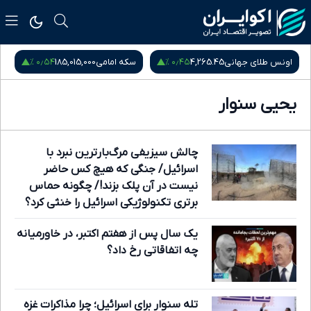
۰٫۵۴ %
۰٫۴۵ %
اونس طلای جهانی
4,265.45
سکه امامی
185,015,000
س
یحیی سنوار
چالش سیزیفی مرگ‌بارترین نبرد با
اسرائیل/ جنگی که هیچ کس حاضر
نیست در آن پلک بزند!/ چگونه حماس
برتری تکنولوژیکی اسرائیل را خنثی کرد؟
یک سال پس از هفتم اکتبر، در خاورمیانه
چه اتفاقاتی رخ داد؟
تله سنوار برای اسرائیل؛ چرا مذاکرات غزه