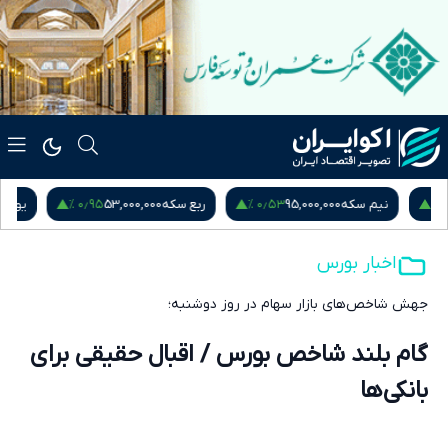
۰٫۹۵ %
۰٫۵۳ %
نیم سکه
95,000,000
ربع سکه
53,000,000
یورو
217,280
اخبار بورس
جهش شاخص‌های بازار سهام در روز دوشنبه؛
گام بلند شاخص بورس / اقبال حقیقی برای
بانکی‌ها