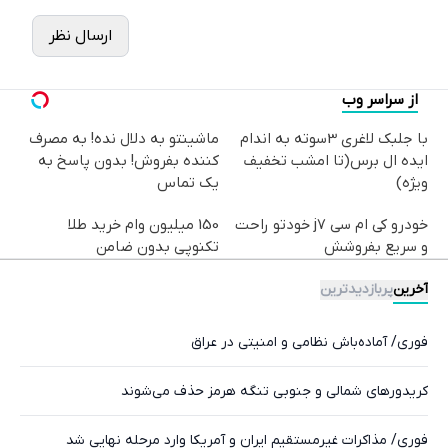
ارسال نظر
از سراسر وب
با جلبک لاغری 3سوته به اندام
ماشینتو به دلال نده! به مصرف
ایده ال برس(تا امشب تخفیف
کننده بفروش! بدون پاسخ به
ویژه)
یک تماس
خودرو کی ام سی j7 خودتو راحت
150 میلیون وام خرید طلا
و سریع بفروشش
تکنوپی بدون ضامن
آخرین
پربازدیدترین
فوری/ آماده‌باش نظامی و امنیتی در عراق
کریدورهای شمالی و جنوبی تنگه هرمز حذف می‌شوند
فوری/ مذاکرات غیرمستقیم ایران و آمریکا وارد مرحله نهایی شد