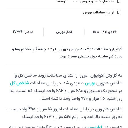
صف‌های خرید و فروش معاملات دوشنبه
ارزش معاملات بورس
۲۶ دی ۱۴۰۱ - ۱۵:۱۵
اخبار بورس
کدخبر : 27376
اکوایران: معاملات دوشنبه بورس تهران با رشد چشمگیر شاخص‌ها‌ و
ورود کم سابقه پول حقیقی همراه بود.
به گزارش اکوایران، امروز از ابتدای معاملات روند شاخص کل و
شاخص هم‌وزن
بورس
صعودی شد. در پایان معاملات
شاخص کل
در سطح یک میلیون و 680 هزار و 684 واحد ایستاد که نسبت به
روز شنبه 36 هزار و 970 واحد رشد داشته است.
شاخص هم وزن در پایان معاملات امروز 15 هزار و 498 واحد نسبت
به روز شنبه بالا آمد و در رقم 520 هزار و 403 واحد ایستاد.
شاخص کل
فرابورس
هم سبزپوش شد و 431 واحد صعود کرد و به