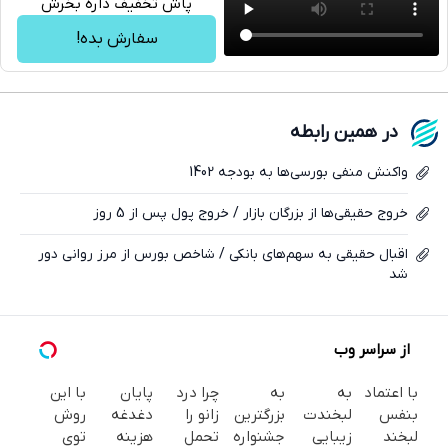
پاش تخفیف داره بخرش
تلگرام
سفارش بده!
واتساپ
فیسبوک
در همین رابطه
ایکس
واکنش منفی بورسی‌ها به بودجه 1402
خروج حقیقی‌ها از بزرگان بازار / خروج پول پس از 5 روز
اقبال حقیقی به سهم‌های بانکی / شاخص بورس از مرز روانی دور
شد
از سراسر وب
با اعتماد
به
به
چرا درد
پایان
با این
بنفس
لبخندت
بزرگترین
زانو را
دغدغه
روش
لبخند
زیبایی
جشنواره
تحمل
هزینه
توی