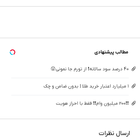
بزن (ژل
بده!
ایمپلنت
می‌کنی؟
های
خونه،سفیدی
سفیدکننده
(خرید ژل
تهران
خیلی
دندان
و زیبایی
دندان40%تخفیف)
سفیدکننده
خوش
ساده
پزشکی با
دندوناتو
دندان
اومدید! |
درمنزل
پک
برگردون
با40%تخفیف)
فقط ۲۵
درمانش
سفید
(40%off)
میلیون !
کن
کننده
خانگی
مطالب پیشنهادی
40 درصد سود سالانه❗ از تورم جا نمونی😲
۱ میلیارد اعتبار خرید طلا | بدون ضامن و چک
❗❗200 میلیون وام❗❗ فقط با احراز هویت
ارسال نظرات