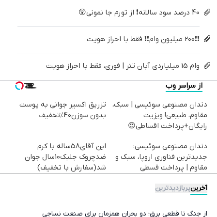
40 درصد سود سالانه❗ از تورم جا نمونی😲
❗❗200 میلیون وام❗❗ فقط با احراز هویت
وام 15 میلیاردی آبان تتر | فوری، فقط با احراز هویت
از سراسر وب
دندان مصنوعی سوئیسی | سبک،
تزریق اکسیر جوانی به پوست
مقاوم، طبیعی! ویزیت
بدون سوزن40%تخفیف
رایگان+پرداخت اقساطی😍
دندان مصنوعی سوئیسی:
این آقای58ساله با کرم
جدیدترین فناوری اروپا، سبک و
ضدچروک جلبک10سال جوان
مقاوم | پرداخت قسطی
شد(سفارش با تخفیف)
آخرین
پربازدیدترین
از جنگ تا قطعی برق؛ دو بحران همزمان برای صنعت نساجی