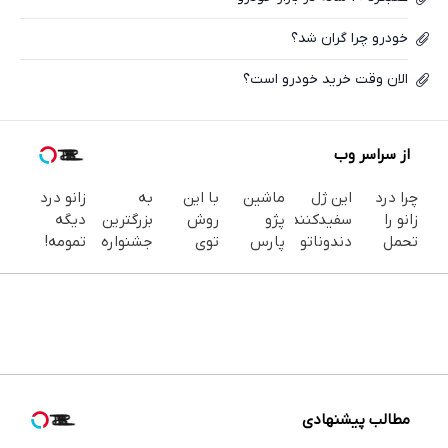
خودرو چرا گران شد؟
الان وقت خرید خودرو است؟
از سراسر وب
چرا درد
این ژل
ماشین
با این
به
زانو درد
زانو را
سفیدکننده
پژو
روش
بزرگترین
دیگه
تحمل
دندوناتو
پارس
توی
جشنواره
تمومه!
می‌کنی؟
در حد
برای
خونه،سفیدی
ایمپلنت
در خانه
خیلی
لمینت
فروش
و زیبایی
تهران سر
درمانش
ساده
سفید
داری؟
دندوناتو
بزنید ! |
کن ◀
درمنزل
میکنه
اینجا
برگردون
فقط ۲۵
پرسش‌نامه
درمانش
(40%تخفیف)
سریع
(40%off)
میلیون !
▶
کن
بفروشش
مطالب پیشنهادی