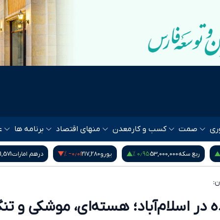
ری
صمت
کسب و کار
معدن
منهای اقتصاد
برنامه ها
ع
‎−۰٫۶۰ %
۱٫۱۴ %
‎−۰٫۰۱ %
یورو
217,280
درهم امارات
51,571
بیت کوین
64,528
ن:
 در اسلام‌آباد؛ هسته‌ای، موشکی و تن