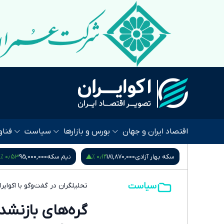
اقتصاد ایران و جهان
بورس و بازارها
سیاست
فناو
۰٫۹۵ %
۰٫۵۳ %
۰٫۱۲ %
181,8
نیم سکه
95,000,000
ربع سکه
53,000,000
سیاست
تحلیلگران در گفت‌وگو با اکوایرا
گره‌های بازنشده