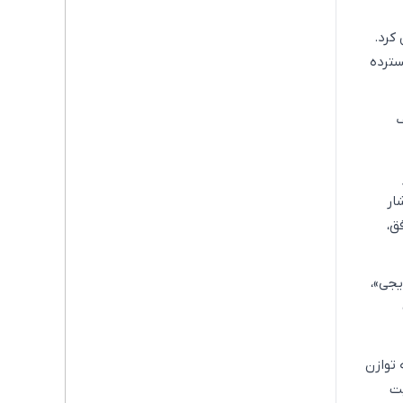
کرد.
سترده
ف
ار
ق،
یجی»،
 توازن
یت