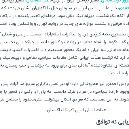
روز دولت‌آبادی
، سفیر پیشین ایران در ترکیه،
علی سقاییان
، سفیر پیشین ا
حمدی
، دیپلمات پیشین ایران در سازمان ملل با
اکوایران
نشان می‌دهد که ا
ز آنکه یک شکست دیپلماتیک تلقی شود، مرحله‌ای تعیین‌کننده در بازتعر
ه طرفین و تثبیت موازنه‌های جدید در روابط تهران و واشنگتن بوده است
ر، نخستین نکته کلیدی درباره مذاکرات اسلام‌آباد، اهمیت تاریخی و شکلی آ
فت‌وگوها را نقطه عطفی در روابط دو کشور دانست؛ چراکه برای نخستین‌ب
ود ۴۷ سال، مقامات عالی‌رتبه ایران و آمریکا به‌طور مستقیم و با اختیارات گسترده پش
د کرد که ترکیب هیأت ایرانی، شامل مقامات سیاسی، نظامی و دیپلماتیک 
کمیته‌ای، نشان‌دهنده آمادگی جدی برای ورود به جزئیات و حتی رسیدن به 
رایط است.
کوروش احمدی نیز هم‌پوشانی دارد؛ او نیز نفس برگزاری سریع مذاکرات پس ا
وجود «اراده سیاسی» در هر دو طرف دانست. به باور او، وقتی دو کشور با چ
شوند، به این معناست که هر دو، امکان پیشرفت، حتی محدود را محتمل می‌د
یابی نه توافق