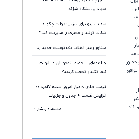
یران
کدال چه خبر؟/ واگذاری 49.35درصد از
ین
سهام پالایشگاه شازند
یف
سه سناریو برای بنزین؛ دولت چگونه
.
شکاف تولید و مصرف را مدیریت کند؟
ن
ار
مشاور رهبر انقلاب یک توییت جدید زد
ت میز
و حضور
چرا عده‌ای از حضور نوجوانان در ایونت
توافق
نیما تکیدو تعجب کردند؟
قیمت طلای 18عیار امروز شنبه 17مرداد/
ز
افزایش قیمت + جدول و جزئیات
نین
انند.
مشاهده بیشتر