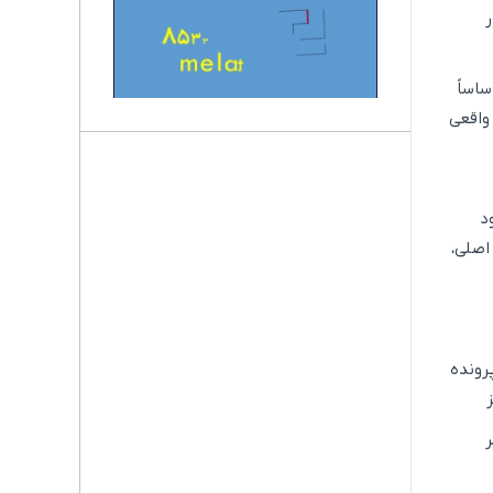
ر
اساً
 واقعی
د
اصلی،
رونده
ر