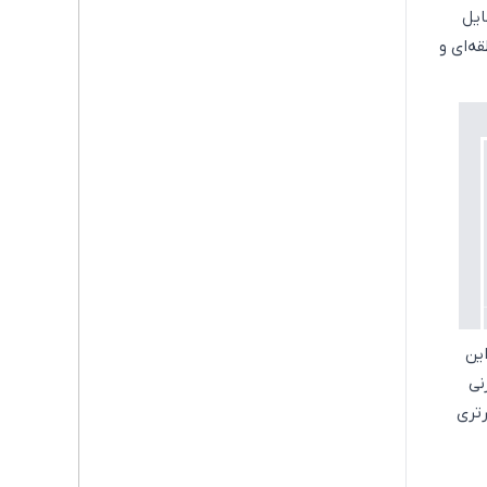
ایل
ه‌ای و
ین
نی
رتری