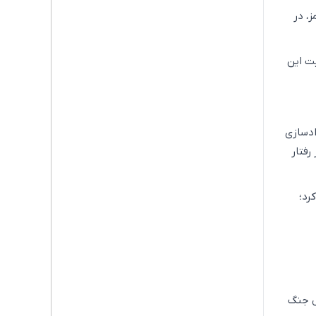
، در
یت این
ادسازی
رفتار
رد؛
ل جنگ