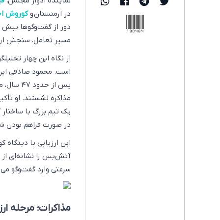
نماینده ادوار مجلس،
فی
در ارمنستان و
کوروش ا
130464
دور از گفت‌وگوها بیش ا
مسیر تعامل، سنجش اراد
از نگاه این چهار تحلیلگ
است. محمود صادقی این گ
پس از حد
مذاکره نشستند. او تأکی
یک تیم بزرگ با ساختار 
در صورت فراهم بودن ش
این ارزیابی با دیدگاه 
آتش‌بس را نشانه‌ای از 
سرعتی وارد گفت‌وگو می‌
مذاکرات؛ مرحله ارز