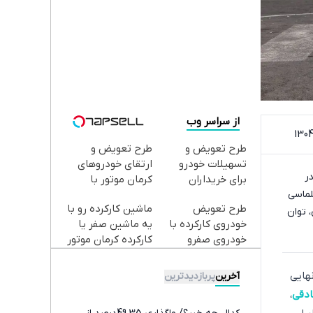
از سراسر وب
طرح تعویض و
طرح تعویض و
تسهیلات خودرو
ارتقای خودروهای
ر
برای خریداران
کرمان موتور با
پلماسی
خودروهای کرمان
تسهیلات ❗ ثبت‌نام
طرح تعویض
ماشین کارکرده رو با
موتور✅
کنید
 توان
خودروی کارکرده با
یه ماشین صفر یا
خودروی صفرو
کارکرده کرمان موتور
کارکرده ✅
تعویض کن ✅
ق نهایی
آخرین
پربازدیدترین
دقی
،