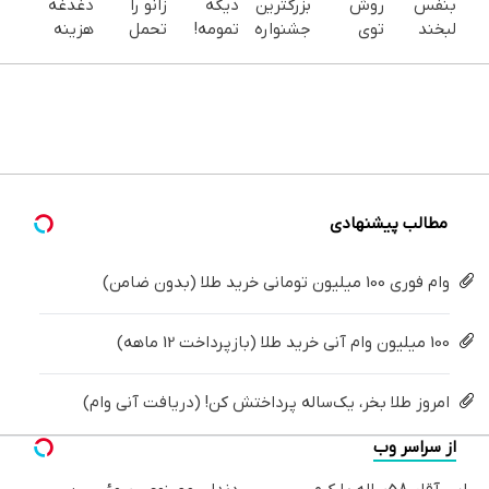
بنفس
روش
بزرگترین
دیگه
زانو را
دغدغه
لبخند
توی
جشنواره
تمومه!
تحمل
هزینه
بزن (ژل
خونه،سفیدی
ایمپلنت
در خانه
می‌کنی؟
های
سفیدکننده
و زیبایی
تهران
درمانش
خیلی
دندان
دندان40%تخفیف)
دندوناتو
خوش
کن ◀
ساده
پزشکی با
برگردون
اومدید! |
پرسش‌نامه
درمنزل
پک
(40%off)
فقط ۲۵
▶
درمانش
سفید
میلیون !
کن
کننده
خانگی
مطالب پیشنهادی
وام فوری 100 میلیون تومانی خرید طلا (بدون ضامن)
100 میلیون وام آنی خرید طلا (بازپرداخت 12 ماهه)
امروز طلا بخر، یک‌ساله پرداختش کن! (دریافت آنی وام)
از سراسر وب