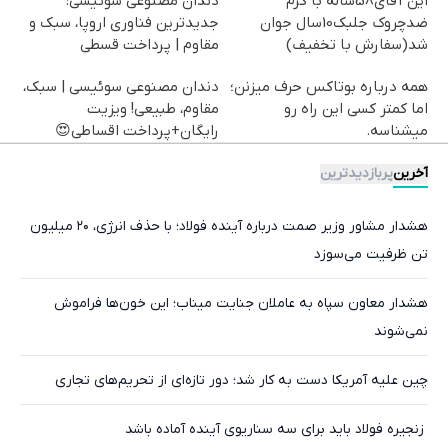
این آقای58ساله با کرم
دندان مصنوعی سوئیسی:
ضدچروک جلبک10سال جوان
جدیدترین فناوری اروپا، سبک و
شد(سفارش با تخفیف)
مقاوم | پرداخت قسطی
همه درباره بوتاکس حرف میزنن؛
دندان مصنوعی سوئیسی | سبک،
اما کمتر کسی این راه رو
مقاوم، طبیعی! ویزیت
میشناسه.
رایگان+پرداخت اقساطی😍
آخرین
پربازدیدترین
هشدار مشاور وزیر صمت درباره آینده فولاد؛ با حذف انرژی، ۲۰ میلیون
تن ظرفیت می‌سوزد
هشدار معاون سپاه به عاملان جنایت میناب؛ این خون‌ها فراموش
نمی‌شوند
چین علیه آمریکا دست به کار شد؛ دور تازه‌ای از تحریم‌های تجاری
‍ زنجیره فولاد باید برای سه سناریوی آینده آماده باشد