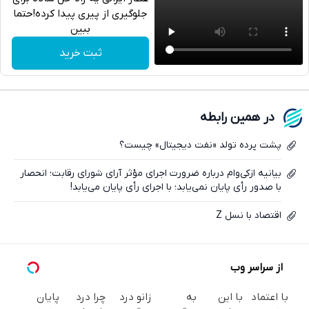
جلوگیری از پیری پیدا کرده!حتما
ببین
تلگرام
ثبت خرید
واتساپ
فیسبوک
در همین رابطه
ایکس
پشت پرده تولد «نفت دیجیتال» چیست؟
بیانیه ازکی‌وام درباره ضرورت اجرای مؤثر آرای شورای رقابت؛ انحصار
با صدور رأی پایان نمی‌یابد؛ با اجرای رأی پایان می‌یابد!
اقتصاد با نسل Z
از سراسر وب
با اعتماد
با این
به
زانو درد
چرا درد
پایان