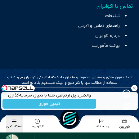
تماس با اکوایران
تبلیغات
راهنمای تماس و آدرس
درباره اکوایران
بیانیه مأموریت
کلیه حقوق مادی و معنوی محفوظ و متعلق به شبکه اینترنتی اکوایران می‌باشد و
استفاده از مطالب تنها با ذکر منبع و لینک مستقیم بلامانع است.
طراحی سایت خبری و خبرگزاری آسام
والکس: پل ارتباطی شما با دنیای سرمایه‌گذاری
دیجیتال
تبدیل فوری
بهینه سازی و سئو؛ گروه رسانه ای دنیای اقتصاد
طراحی گرافیک و پیاده سازی؛ برآیند تجربه
پربیننده‌ها
تازه‌ترین‌ها
دسته بندی
تلویزیون