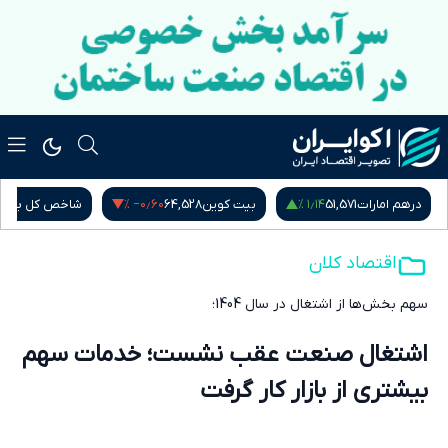
‎−۰٫۶۰ %
۱٫۱۴ %
درهم امارات
51,571
بیت کوین
64,528
شاخص کل بور
اقتصاد کلان
سهم بخش‌ها از اشتغال در سال 1404؛
اشتغال صنعت عقب نشست؛ خدمات سهم
بیشتری از بازار کار گرفت