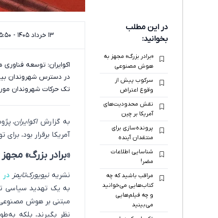
در این مطلب
۱۳ خرداد ۱۴۰۵ - ۱۵:۵۰
بخوانید:
«برادر بزرگ» مجهز به
اکوایران: توسعه فناوری
هوش مصنوعی
در دسترس شهروندان بینجام
سرکوب پیش از
تک حرکات شهروندان مورد 
وقوع اعتراض
نقش محدودیت‌های
آمریکا بر چین
به گزارش
اکوایران
، پژ
پرونده‌سازی برای
آمریکا برقرار بود، برای
منتقدان آینده
شناسایی اطلاعات
«برادر بزرگ» مجه
مضر!
نشریه
نیویورک‌تایمز
در 
مراقب باشید که چه
کتاب‌هایی می‌خوانید
به یک تهدید سیاسی تب
و چه فیلم‌هایی
مبتنی بر هوش مصنوعی اس
می‌بینید
نظر بگیرند، بلکه به‌