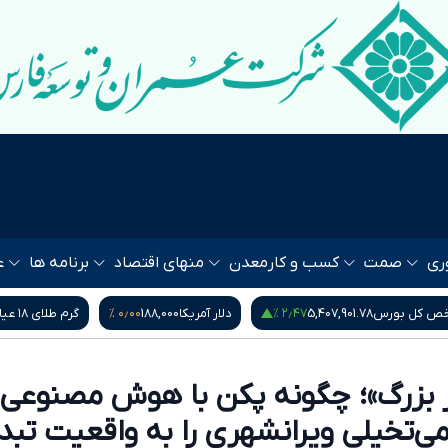
ری
صمت
کسب و کار
معدن
منهای اقتصاد
برنامه ها
ع
۰٫۰۰ %
۰٫۰۰ %
۲٫۴۷ %
5
دلار آمریکا
188,000
گرم طلای ۱۸ عیار
18,561,600
مثقا
در بزرگ»؛ چگونه پکن با هوش مصنوعی
ی‌تخیلی ویرانشهری را به واقعیت تبد