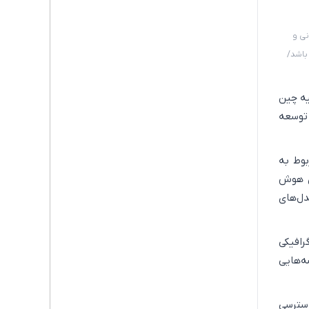
نی و
باشد/
 علیه چین
توسعه
بوط به
های هوش
دل‌های
رافیکی
شه‌هایی
دسترسی