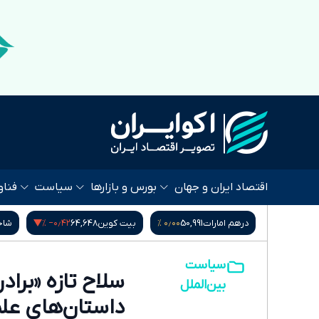
اقتصاد ایران و جهان
بورس و بازارها
سیاست
فناو
‎−۰٫۴۲ %
۰٫۰۰ %
مارات
50,991
بیت کوین
64,648
شاخص کل بورس
,407,901.78
سیاست
سلاح تازه «برا
بین‌الملل
داستان‌های علم