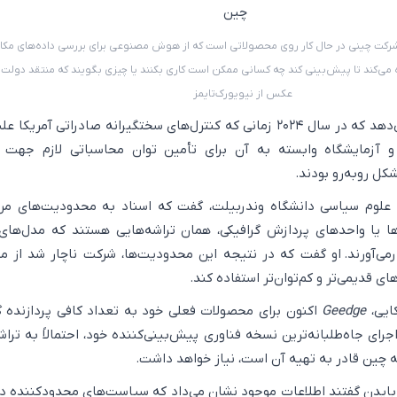
رکت چینی در حال کار روی محصولاتی است که از هوش مصنوعی برای بررسی داده‌های مکا
ه می‌کند تا پیش‌بینی کند چه کسانی ممکن است کاری بکنند یا چیزی بگویند که منتقد دولت 
عکس از نیویورک‌تایمز
نشان می‌دهد که در سال ۲۰۲۴ زمانی که کنترل‌های سختگیرانه صادراتی آمریکا
 و آزمایشگاه وابسته به آن برای تأمین توان محاسباتی لازم جهت 
کل روبه‌رو بودند.
 علوم سیاسی دانشگاه وندربیلت، گفت که اسناد به محدودیت‌های مر
GP اشاره دارند. GPUها یا واحدهای پردازش گرافیکی، همان تراشه‌هایی هستند که مدل‌
ی‌آورند. او گفت که در نتیجه این محدودیت‌ها، شرکت ناچار شد از م
 قدیمی‌تر و کم‌توان‌تر استفاده کند.
کایی،
Geedge
اکنون برای محصولات فعلی خود به تعداد کافی پردازنده گ
y اما برای اجرای جاه‌طلبانه‌ترین نسخه فناوری پیش‌بینی‌کننده خود، احتمالاً به ترا
چه چین قادر به تهیه آن است، نیاز خواهد داشت.
بایدن گفتند اطلاعات موجود نشان می‌داد که سیاست‌های محدودکننده 