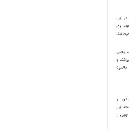
در این
ود، رخ
ی‌دهد،
 یعنی
‌کند و
القوه
دن بر
ت. این
چین را