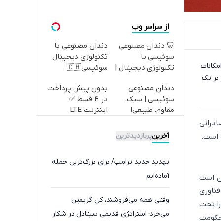
از سراسر وب
🦷 دندان مصنوعی
دندان مصنوعی با
سوئیسی با
تکنولوژی دیجیتال
مکانات
تکنولوژی دیجیتال |
سوئیسی🇨🇭
 بر تک
پرداخت در 4 قسط |
دندان مصنوعی
بدون پیش پرداخت
📍 تهران
سوئیسی | سبک،
در 4 قسط ✅
مقاوم، طبیعی!
اینترنت LTE
ویزیت
پیشگامان + سیم
ادراتی
رایگان+پرداخت
کارت رایگان
آخرین
پربازدیدترین
ه است.
اقساطی😍
تهدید جدید ترامپ/ برای بزرگ‌ترین حمله
آماده‌ایم
ن است
فناوری
وقتی همه می‌فروشند، کن گریفین
را تحت
می‌خرد؛ استراتژی قدیمی سیتادل در شکار
 حکومت